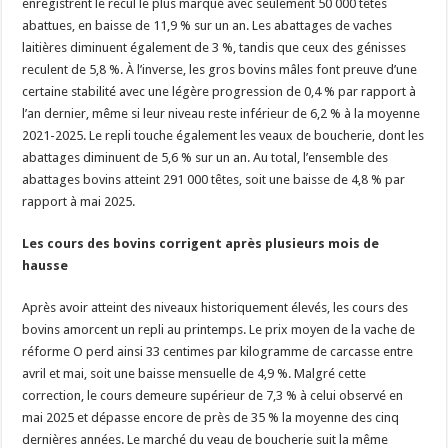
enregistrent le recul le plus marqué avec seulement 50 000 têtes
abattues, en baisse de 11,9 % sur un an. Les abattages de vaches
laitières diminuent également de 3 %, tandis que ceux des génisses
reculent de 5,8 %. À l’inverse, les gros bovins mâles font preuve d’une
certaine stabilité avec une légère progression de 0,4 % par rapport à
l’an dernier, même si leur niveau reste inférieur de 6,2 % à la moyenne
2021-2025. Le repli touche également les veaux de boucherie, dont les
abattages diminuent de 5,6 % sur un an. Au total, l’ensemble des
abattages bovins atteint 291 000 têtes, soit une baisse de 4,8 % par
rapport à mai 2025.
Les cours des bovins corrigent après plusieurs mois de
hausse
Après avoir atteint des niveaux historiquement élevés, les cours des
bovins amorcent un repli au printemps. Le prix moyen de la vache de
réforme O perd ainsi 33 centimes par kilogramme de carcasse entre
avril et mai, soit une baisse mensuelle de 4,9 %. Malgré cette
correction, le cours demeure supérieur de 7,3 % à celui observé en
mai 2025 et dépasse encore de près de 35 % la moyenne des cinq
dernières années. Le marché du veau de boucherie suit la même