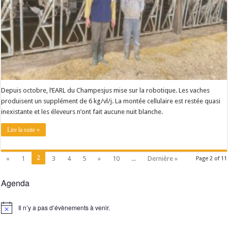
Depuis octobre, l’EARL du Champesjus mise sur la robotique. Les vaches
produisent un supplément de 6 kg/vl/j. La montée cellulaire est restée quasi
inexistante et les éleveurs n’ont fait aucune nuit blanche.
Lire la suite »
2
«
1
3
4
5
»
10
...
Dernière »
Page 2 of 11
Agenda
Il n’y a pas d’évènements à venir.
Notice