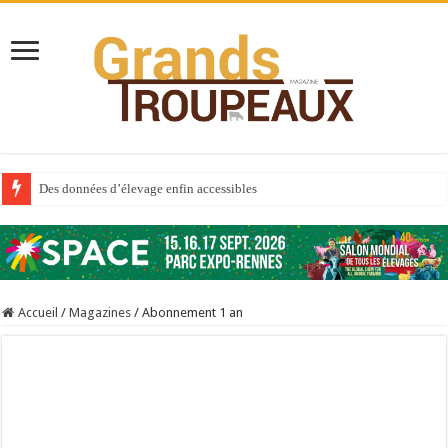
Des données d’élevage enfin accessibles
Qui est à l’avant-garde du Big Data ?
Au sommaire du premier numéro de 2025
Au sommaire de GTM 110
Accueil
/
Magazines
/
Abonnement 1 an
Aidez-nous à améliorer la santé de vos veaux !
Au sommaire de GTM 91
Sécheresse : les éleveurs réclament des expertises de terrain
À l’est, un nouveau virus
Un été fructueux pour Lactalis