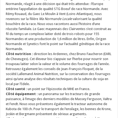
Normande, réagit à une décision qui était très attendue : l’Europe
entérine l’appellation de qualité STG Boeuf de race Normande. Avec
Rémy Rouaud, du Gaec Le Moulin à Vent (Loire-Atlantique), nous
revenons sur la filière
Ma Normande Locale
valorisant la qualité
bouchère de la race. Nous vous racontons aussi l’histoire d’une
réussite familiale. Le Gaec mayennais des Clairventes s’est construit au
fil du temps un complexe laitier doté de trois robots pour 155
Normandes et une production de 1,6 million de litres. Enfin, Origen
Normande et Synetics font le point sur l’actualité génétique de la race
Normande.
Côté nutrition :
direction les Ardennes, chez Bruno Faucheron (EARL
de Cheveuges). Cet éleveur bio s’appuie sur l’herbe pour nourrir son
troupeau laitier selon la valeur et le volume des fourrages de l’année.
Retrouvez également les conseils de Jean-François Floquet, de la
société Lallemand Animal Nutrition, sur la conservation des fourrages
ainsi qu’une analyse des résultats techniques de la culture de soja en
local par l’Idele.
Côté santé :
un point sur l’épizootie de MHE en France.
Côté équipement :
un panorama sur les tracteurs de grande
puissance, à l’image des derniers modèles de Massey Ferguson, Valtra
et Fendt.
Nous vous présentons également le tracteur autonome de
Kubota de 100 ch.
Pour le transport de l’ensilage, les bennes de Krone,
Joskin et Bergmann présentent de sérieux arguments.