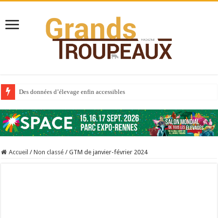
Des données d’élevage enfin accessibles
Qui est à l’avant-garde du Big Data ?
Au sommaire du premier numéro de 2025
Au sommaire de GTM 110
Accueil
/
Non classé
/
GTM de janvier-février 2024
Aidez-nous à améliorer la santé de vos veaux !
Au sommaire de GTM 91
Sécheresse : les éleveurs réclament des expertises de terrain
À l’est, un nouveau virus
Un été fructueux pour Lactalis