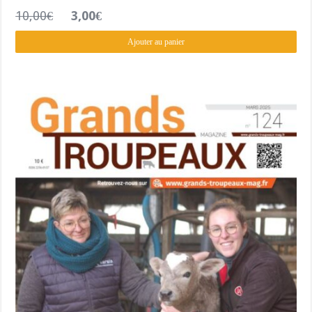
Le
Le
10,00
€
3,00
€
prix
prix
initial
actuel
Ajouter au panier
était :
est :
10,00€.
3,00€.