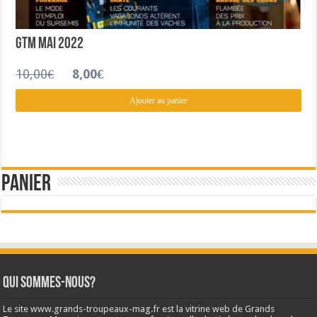
GTM Mai 2022
Le
Le
10,00
€
8,00
€
prix
prix
initial
actuel
Ajouter au panier
était :
est :
10,00€.
8,00€.
Panier
Qui sommes-nous?
Le site www.grands-troupeaux-mag.fr est la vitrine web de Grands