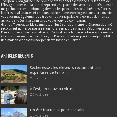
Troupeaux Magazine, une revue professionnelle destinée aux leaders de
l’élevage laitier et allaitant. Il reprend une partie des articles publiés dans le
magazine et communique également les principales actualités des filières
laitières et allaitantes et ce, sans oublier la météorologie. L’annuaire du site
vous permet également de trouver les principales entreprises du monde
agricole situées à proximité de votre lieux de connexion.
Grands Troupeaux Magazine est diffusé sur abonnement. Chaque abonné
reçoit neuf numéros par an et un hors-série. Il peut aussi s’abonner à Euro
Dairy Ex Press, une newsletter sur l’actualité de la filière laitière européenne.
Grands Troupeaux et Euro Dairy Ex Press sont édités par Comedpro SARL,
une maison d’éditions indépendante basée en Sarthe.
Articles récents
Sécheresse : les éleveurs réclament des
expertises de terrain
Il y a 1 jour
À l’est, un nouveau virus
Il y a 2 jours
Un été fructueux pour Lactalis
Il y a 2 jours