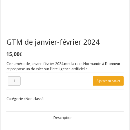
GTM de janvier-février 2024
15,00
€
Ce numéro de janvier-février 2024 met la race Normande à l’honneur
et propose un dossier sur l’intelligence artificielle.
quantité
Ajouter au panier
de
GTM
de
Catégorie :
Non classé
janvier-
février
2024
Description