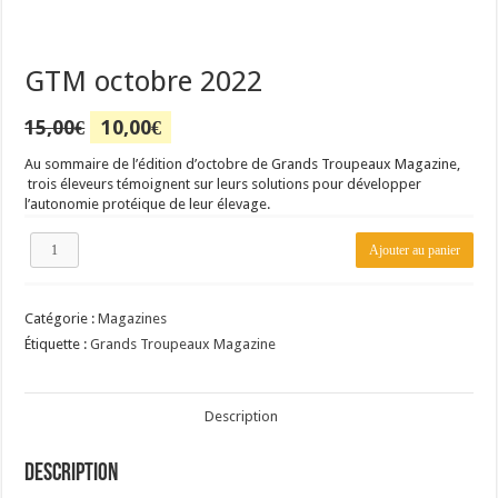
GTM octobre 2022
Le
Le
15,00
€
10,00
€
prix
prix
initial
actuel
Au sommaire de l’édition d’octobre de Grands Troupeaux Magazine,
était :
est :
trois éleveurs témoignent sur leurs solutions pour développer
15,00€.
10,00€.
l’autonomie protéique de leur élevage.
quantité
Ajouter au panier
de
GTM
octobre
Catégorie :
Magazines
2022
Étiquette :
Grands Troupeaux Magazine
Description
Description