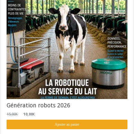
Génération robots 2026
Le
Le
15,00
€
10,00
€
prix
prix
initial
actuel
Ajouter au panier
était :
est :
15,00€.
10,00€.