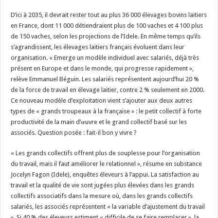
D’ici à 2035, il devrait rester tout au plus 36 000 élevages bovins laitiers
en France, dont 11 000 détiendraient plus de 100 vaches et 4 100 plus
de 150 vaches, selon les projections de l’Idele. En même temps qu’ils
s’agrandissent, les élevages laitiers français évoluent dans leur
organisation. « Emerge un modèle individuel avec salariés, déjà très
présent en Europe et dans le monde, qui progresse rapidement »,
relève Emmanuel Béguin. Les salariés représentent aujourd’hui 20 %
de la force de travail en élevage laitier, contre 2 % seulement en 2000.
Ce nouveau modèle d’exploitation vient s’ajouter aux deux autres
types de « grands troupeaux à la française » : le petit collectif à forte
productivité de la main d’œuvre et le grand collectif basé sur les
associés. Question posée : fait-il bon y vivre ?
« Les grands collectifs offrent plus de souplesse pour l’organisation
du travail, mais il faut améliorer le relationnel », résume en substance
Jocelyn Fagon (Idele), enquêtes éleveurs à l’appui. La satisfaction au
travail et la qualité de vie sont jugées plus élevées dans les grands
collectifs associatifs dans la mesure où, dans les grands collectifs
salariés, les associés représentent « la variable d’ajustement du travail
». Si 40 % des éleveurs estiment « difficile de se faire remplacer », la