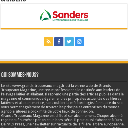
Qui sommes-nous?
Le site www.grands-troupeaux-mag.fr est la vitrine web de Grands
Troupeaux Magazine, une revue professionnelle destinée aux leaders de
l’élevage laitier et allaitant. Il reprend une partie des articles publiés dans le
magazine et communique également les principales actualités des filières
laitières et allaitantes et ce, sans oublier la météorologie. L’annuaire du site
vous permet également de trouver les principales entreprises du monde
agricole situées à proximité de votre lieux de connexion.
Grands Troupeaux Magazine est diffusé sur abonnement. Chaque abonné
reçoit neuf numéros par an et un hors-série. Il peut aussi s’abonner à Euro
Dairy Ex Press, une newsletter sur l’actualité de la filière laitière européenne.