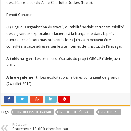
des aléas », a conclu Anne-Charlotte Dockès (Idele).
Benoît Contour
(1) Orgue : Organisation du travail, durabilité sociale et transmissibilité
des « grandes exploitations laitières à la française » dans l’après
quotas. Les diaporamas présentés le 27 juin 2019 peuvent être
consultés,
à cette adresse
, sur le site internet de l’Institut de l’élevage.
A télécharger
:
Les premiers résultats du projet ORGUE
(Idele, avril
2018)
A lire également
:
Les exploitations laitières continuent de grandir
(24 juillet 2019)
Tags
CONDITIONS DE TRAVAIL
INSTITUT DE L'ÉLEVAGE
STRUCTURES
Précédent
Sourches : 13 000 données par