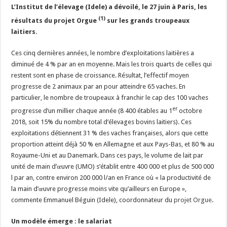
L’Institut de l’élevage (Idele) a dévoilé, le 27 juin à Paris, les
Un été fructueux pour Lactalis
(1)
résultats du projet Orgue
sur les grands troupeaux
laitiers.
Ces cinq dernières années, le nombre d’exploitations laitières a
diminué de 4 % par an en moyenne. Mais les trois quarts de celles qui
restent sont en phase de croissance. Résultat, l’effectif moyen
progresse de 2 animaux par an pour atteindre 65 vaches. En
particulier, le nombre de troupeaux à franchir le cap des 100 vaches
er
progresse d’un millier chaque année (8 400 étables au 1
octobre
2018, soit 15% du nombre total d’élevages bovins laitiers). Ces
exploitations détiennent 31 % des vaches françaises, alors que cette
proportion atteint déjà 50 % en Allemagne et aux Pays-Bas, et 80 % au
Royaume-Uni et au Danemark. Dans ces pays, le volume de lait par
unité de main d’œuvre (UMO) s’établit entre 400 000 et plus de 500 000
l par an, contre environ 200 000 l/an en France où « la productivité de
la main d’œuvre progresse moins vite qu’ailleurs en Europe »,
commente Emmanuel Béguin (Idele), coordonnateur du
projet Orgue
.
Un modèle émerge : le salariat