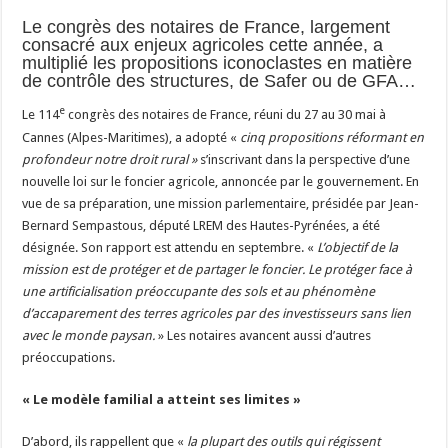
Le congrès des notaires de France, largement
Les canicules freinent la collecte laitière
consacré aux enjeux agricoles cette année, a
multiplié les propositions iconoclastes en matière
de contrôle des structures, de Safer ou de GFA…
e
Le 114
congrès des notaires de France, réuni du 27 au 30 mai à
Cannes (Alpes-Maritimes), a adopté «
cinq propositions réformant en
profondeur notre droit rural »
s’inscrivant dans la perspective d’une
nouvelle loi sur le foncier agricole, annoncée par le gouvernement. En
vue de sa préparation, une mission parlementaire, présidée par Jean-
Bernard Sempastous, député LREM des Hautes-Pyrénées, a été
désignée. Son rapport est attendu en septembre. «
L’objectif de la
mission est de protéger et de partager le foncier. Le protéger face à
une artificialisation préoccupante des sols et au phénomène
d’accaparement des terres agricoles par des investisseurs sans lien
avec le monde paysan.
» Les notaires avancent aussi d’autres
préoccupations.
« Le modèle familial a atteint ses limites »
D’abord, ils rappellent que «
la plupart des outils qui régissent