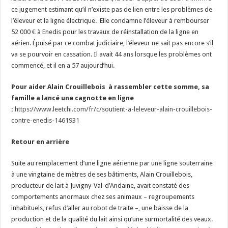
ce jugement estimant qu’il n’existe pas de lien entre les problèmes de
l’éleveur et la ligne électrique. Elle condamne l’éleveur à rembourser
52 000 € à Enedis pour les travaux de réinstallation de la ligne en
aérien. Épuisé par ce combat judiciaire, l’éleveur ne sait pas encore s’il
va se pourvoir en cassation. Il avait 44 ans lorsque les problèmes ont
commencé, et il en a 57 aujourd’hui.
Pour aider Alain Crouillebois à rassembler cette somme, sa
famille a lancé une cagnotte en ligne
:
https://www.leetchi.com/fr/c/
soutient-a-leleveur-alain-
crouillebois-
contre-enedis-
1461931
Retour en arrière
Suite au remplacement d’une ligne aérienne par une ligne souterraine
à une vingtaine de mètres de ses bâtiments, Alain Crouillebois,
producteur de lait à Juvigny-Val-d’Andaine, avait constaté des
comportements anormaux chez ses animaux – regroupements
inhabituels, refus d’aller au robot de traite –, une baisse de la
production et de la qualité du lait ainsi qu’une surmortalité des veaux.