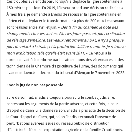
Ces troubles avaient disparu lorsqu’il a déplacé la ligne souterraine à
150 mètres plus loin. En 2019, l’éleveur prend une décision radicale : «
À mes frais, je demande à Enedis de repasser la ligne souterraine en
aérien et de déplacer le transformateur à plus de 200 m. » Les travaux
sont réalisés entre avril et juin. «
Dès la fin du chantier, je note des
changements chez les vaches. Plus les jours passent, plus la situation
de l’élevage s’améliore. Les veaux retournent au DAL, il n’y a presque
plus de retard à la traite, et la production laitière remonte. Je retrouve
mon exploitation telle qu’elle était avant 2011.
» Ce retour à la
normale avait été confirmé par les attestations des vétérinaires et des
techniciens de la Chambre d’agriculture de l’Orne, des documents qui
avaient influencé la décision du tribunal d’Alençon le 7 novembre 2022.
Enedis jugée non responsable
Sûre de son fait, Enedis a toujours poursuivi le combat judiciaire,
contestant les arguments de la partie adverse, et cette fois, la cour
d’appel de Caen lui a donné raison. Enedis a pris acte de la décision de
la Cour d’appel de Caen, qui, selon Enedis, reconnaît l’absence de
perturbations avérées issues du réseau public de distribution
d’électricité affectant l’exploitation agricole de la famille Crouillebois.