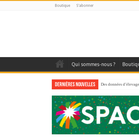
Boutique
S’abonner
Qui sommes-nous ?
Boutiq
Dernières nouvelles
Des données d’élevage 
Qui est à l’avant-gard
Au sommaire du premi
Au sommaire de GTM
Aidez-nous à améliorer
Au sommaire de GTM