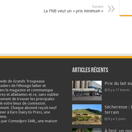
Suivant
La FNB veut un « prix minimum »
Articles récents
e web de Grands Troupeaux
Prix du lait 
ders de l’élevage laitier et
s dans le magazine et communique
Il y a 17 heures
res et allaitantes et ce, sans oublier
lement de trouver les principales
e votre lieux de connexion.
Sécheresse : 
ment. Chaque abonné reçoit neuf
terrain
nner à Euro Dairy Ex Press, une
enne.
Il y a 3 jours
és par Comedpro SARL, une maison
À l’est, un no