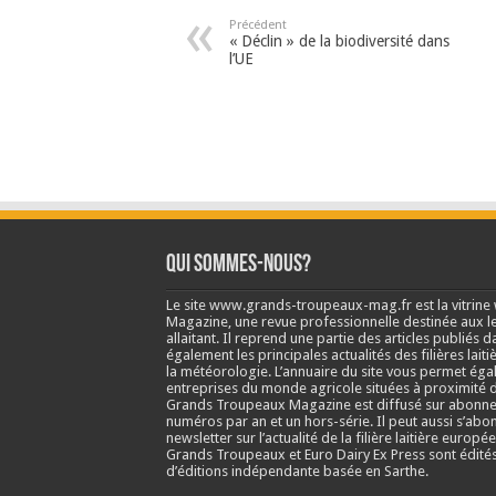
Précédent
« Déclin » de la biodiversité dans
l’UE
Qui sommes-nous?
Le site www.grands-troupeaux-mag.fr est la vitrin
Magazine, une revue professionnelle destinée aux lea
allaitant. Il reprend une partie des articles publié
également les principales actualités des filières laitiè
la météorologie. L’annuaire du site vous permet éga
entreprises du monde agricole situées à proximité d
Grands Troupeaux Magazine est diffusé sur abonne
numéros par an et un hors-série. Il peut aussi s’abo
newsletter sur l’actualité de la filière laitière europé
Grands Troupeaux et Euro Dairy Ex Press sont édit
d’éditions indépendante basée en Sarthe.