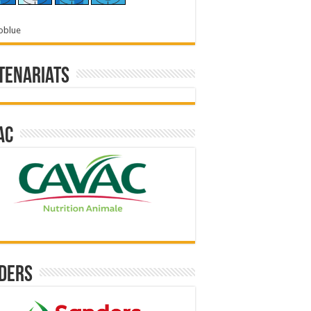
oblue
tenariats
ac
ders