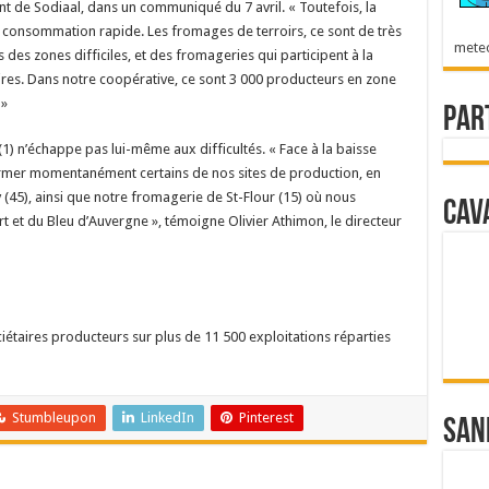
 de Sodiaal, dans un communiqué du 7 avril. « Toutefois, la
de consommation rapide. Les fromages de terroirs, ce sont de très
mete
des zones difficiles, et des fromageries qui participent à la
s. Dans notre coopérative, ce sont 3 000 producteurs en zone
 »
Par
(1) n’échappe pas lui-même aux difficultés. « Face à la baisse
rmer momentanément certains de nos sites de production, en
 (45), ainsi que notre fromagerie de St-Flour (15) où nous
Cav
et du Bleu d’Auvergne », témoigne Olivier Athimon, le directeur
ciétaires producteurs sur plus de 11 500 exploitations réparties
Stumbleupon
LinkedIn
Pinterest
San