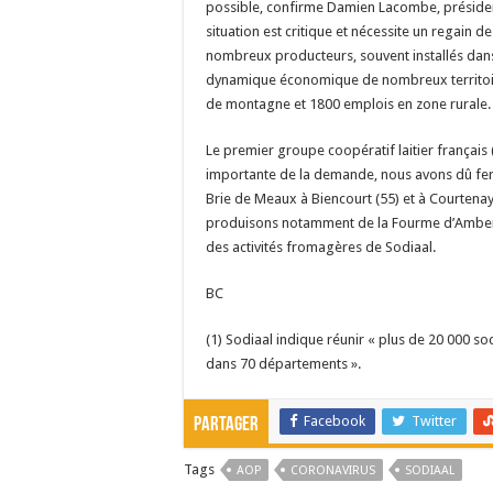
possible, confirme Damien Lacombe, président
situation est critique et nécessite un regain 
nombreux producteurs, souvent installés dans 
dynamique économique de nombreux territoire
de montagne et 1800 emplois en zone rurale.
Le premier groupe coopératif laitier français 
importante de la demande, nous avons dû fe
Brie de Meaux à Biencourt (55) et à Courtenay
produisons notamment de la Fourme d’Ambert 
des activités fromagères de Sodiaal.
BC
(1) Sodiaal indique réunir « plus de 20 000 so
dans 70 départements ».
Facebook
Twitter
Partager
Tags
AOP
CORONAVIRUS
SODIAAL