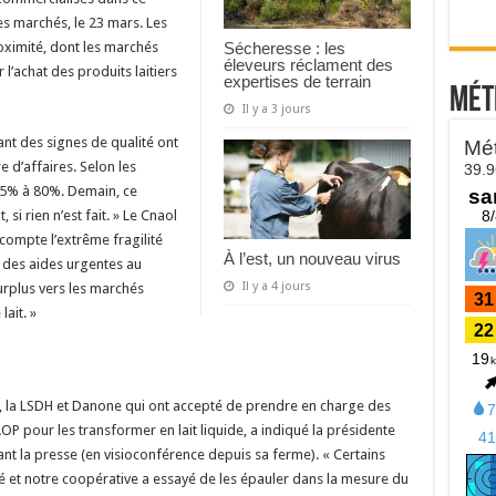
es marchés, le 23 mars. Les
Sécheresse : les
oximité, dont les marchés
éleveurs réclament des
 l’achat des produits laitiers
expertises de terrain
Mét
Il y a 3 jours
sant des signes de qualité ont
e d’affaires. Selon les
25% à 80%. Demain, ce
, si rien n’est fait. » Le Cnaol
compte l’extrême fragilité
À l’est, un nouveau virus
e des aides urgentes au
Il y a 4 jours
rplus vers les marchés
ait. »
 la LSDH et Danone qui ont accepté de prendre en charge des
OP pour les transformer en lait liquide, a indiqué la présidente
vant la presse (en visioconférence depuis sa ferme). « Certains
té et notre coopérative a essayé de les épauler dans la mesure du