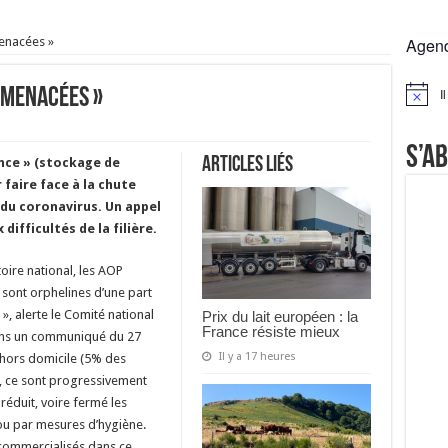
 la France résiste mieux
menacées »
Agen
rs réclament des expertises de terrain
rus
« menacées »
I
Notice
Lactalis
S’a
Articles liés
nce » (stockage de
faire face à la chute
 du coronavirus. Un appel
difficultés de la filière.
toire national, les AOP
 sont orphelines d’une part
 alerte le Comité national
Prix du lait européen : la
France résiste mieux
 dans un communiqué du 27
Il y a 17 heures
 hors domicile (5% des
, ce sont progressivement
réduit, voire fermé les
ou par mesures d’hygiène.
commercialisés dans ce