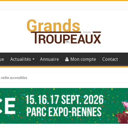
ue
Actualités
Annuaire
Mon compte
Contact
enfin accessibles
e du Big Data ?
er numéro de 2025
 110
 la santé de vos veaux !
 91