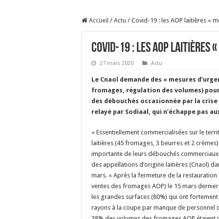
Prix du lait européen :
Accueil
/
Actu
/
Covid-19 : les AOP laitières « 
Sécheresse : les éleveu
À l’est, un nouveau vi
Covid-19 : les AOP laitières 
Un été fructueux pour 
27 mars 2020
Actu
Le Cnaol demande des « mesures d’urge
fromages, régulation des volumes) pour 
des débouchés occasionnée par la crise
relayé par Sodiaal, qui n’échappe pas aux 
« Essentiellement commercialisées sur le terri
laitières (45 fromages, 3 beurres et 2 crèmes)
importante de leurs débouchés commerciaux »,
des appellations d’origine laitières (Cnaol)
mars. « Après la fermeture de la restauration
ventes des fromages AOP) le 15 mars dernier
les grandes surfaces (80%) qui ont fortement 
rayons à la coupe par manque de personnel 
38% des volumes des fromages AOP étaient 