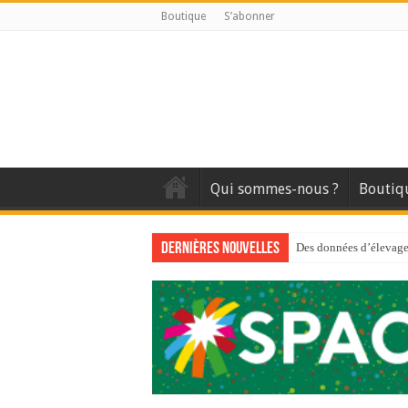
Boutique
S’abonner
Qui sommes-nous ?
Boutiq
Dernières nouvelles
Des données d’élevage 
Qui est à l’avant-gard
Au sommaire du premi
Au sommaire de GTM
Aidez-nous à améliorer
Au sommaire de GTM