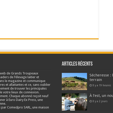
Articles récents
e web de Grands Troupeaux
Sécheresse : 
ders de l’élevage laitier et
terrain
s dans le magazine et communique
res et allaitantes et ce, sans oublier
Il y a 19 heures
lement de trouver les principales
e votre lieux de connexion.
À l’est, un no
ment. Chaque abonné reçoit neuf
nner à Euro Dairy Ex Press, une
Il y a 2 jours
enne.
és par Comedpro SARL, une maison