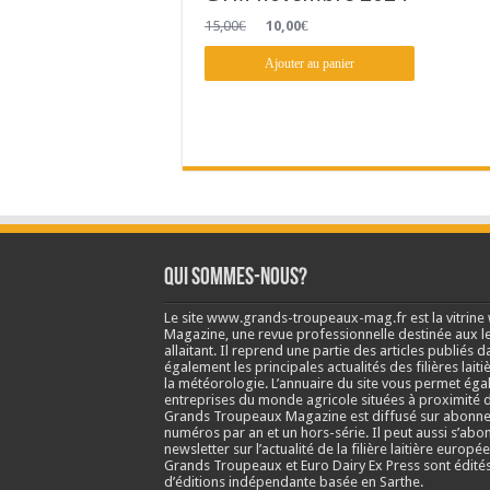
Le
Le
15,00
€
10,00
€
prix
prix
initial
actuel
Ajouter au panier
était :
est :
15,00€.
10,00€.
Qui sommes-nous?
Le site www.grands-troupeaux-mag.fr est la vitrin
Magazine, une revue professionnelle destinée aux lea
allaitant. Il reprend une partie des articles publié
également les principales actualités des filières laitiè
la météorologie. L’annuaire du site vous permet éga
entreprises du monde agricole situées à proximité d
Grands Troupeaux Magazine est diffusé sur abonne
numéros par an et un hors-série. Il peut aussi s’abo
newsletter sur l’actualité de la filière laitière europé
Grands Troupeaux et Euro Dairy Ex Press sont édit
d’éditions indépendante basée en Sarthe.