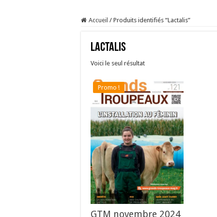
Sécheresse : les éleveu
Accueil
/
Produits identifiés “Lactalis”
À l’est, un nouveau vi
Un été fructueux pour 
Lactalis
Les canicules freinent l
Voici le seul résultat
Promo !
GTM novembre 2024