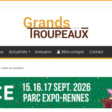
ue
Actualités
Annuaire
Mon compte
Contact
enfin accessibles
e du Big Data ?
er numéro de 2025
 110
 la santé de vos veaux !
 91