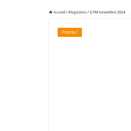
Sécheresse : les éleveu
Accueil
/
Magazines
/
GTM novembre 2024
À l’est, un nouveau vi
Un été fructueux pour 
Promo !
Les canicules freinent l