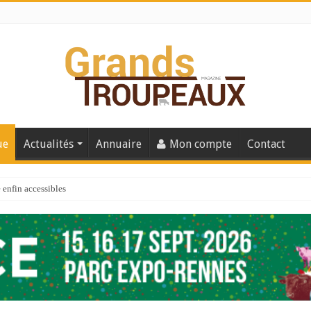
ue
Actualités
Annuaire
Mon compte
Contact
enfin accessibles
e du Big Data ?
er numéro de 2025
 110
 la santé de vos veaux !
 91