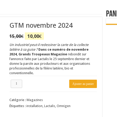
rs réclament des expertises de terrain
Pan
rus
Lactalis
GTM novembre 2024
a collecte laitière
Le
Le
15,00
€
10,00
€
prix
prix
initial
actuel
Un industriel peut-il redessiner la carte de la collecte
était :
est :
laitière à sa guise ?
Dans ce numéro de novembre
15,00€.
10,00€.
2024,
Grands Troupeaux Magazine
rebondit sur
l’annonce faite par Lactalis le 25 septembre dernier et
donne la parole aux producteurs et aux organisations
professionnelles de la filière laitière, bio et
conventionnelle.
quantité
Ajouter au panier
de
GTM
novembre
Catégorie :
Magazines
2024
Étiquettes :
installation
,
Lactalis
,
Omnigen