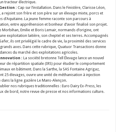
un tracteur électrique.
Gestion :
Cap sur l’installation. Dans le Finistère, Clarisse Léon,
, a rejoint son frère et son père sur un élevage mixte, porcs et
s d’Aquitaine. La jeune femme raconte son parcours à
allation, entre appréhension et bonheur d’avoir finalisé son projet.
e Morbihan, Emilie et Boris Lemair, normands d’origine, ont
 une exploitation laitière, son cheptel et ses terres. Accompagnés
Safer, ils ont privilégié le cadre de vie, la proximité des services
 grands axes. Dans cette rubrique, Quatuor Transactions donne
ndances du marché des exploitations agricoles.
innovation :
La société bretonne
Tell Élevage lance un nouvel
teur de répartition spatiale (IRS) pour étudier le comportement
imaux en bâtiment. Dans la Sarthe, l
a SAS Fontaine Agrigaz,
ant
25 élevages, ouvre une unité de méthanisation à injection
e dans la ligne gazière Le Mans-Alençon.
ublier nos rubriques traditionnelles : Euro Dairy Ex-Press, les
ux de bord, notre revue de presse et nos informations culture.