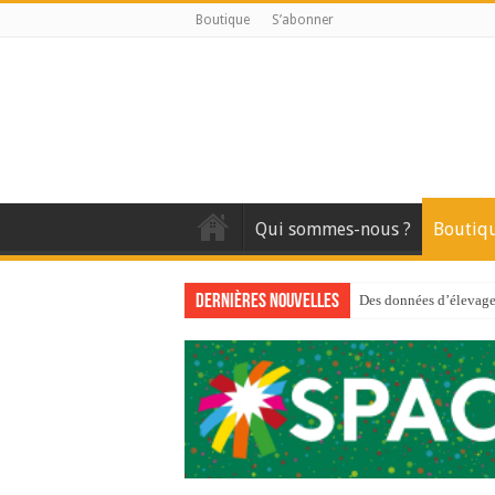
Boutique
S’abonner
Qui sommes-nous ?
Boutiq
Dernières nouvelles
Des données d’élevage 
Qui est à l’avant-gard
Au sommaire du premi
Au sommaire de GTM
Aidez-nous à améliorer
Au sommaire de GTM