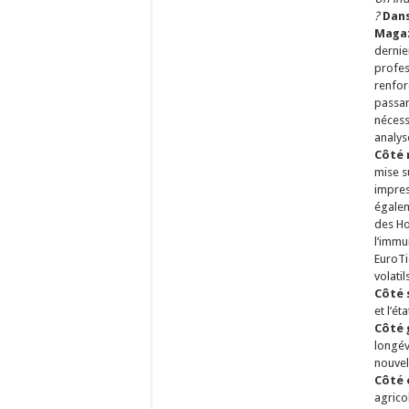
?
Dans
Maga
dernie
profess
renfor
passan
nécess
analys
Côté 
mise s
impres
égaleme
des Ho
l’immu
EuroTi
volatil
Côté 
et l’ét
Côté 
longév
nouvel
Côté 
agrico