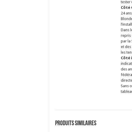
tester 
Côté 
24 ans
Blonde
l’inst
Dans l
repris
par la 
et des
les te
Côté 
indica
des an
fédér
direct
Sans o
tablea
Produits similaires