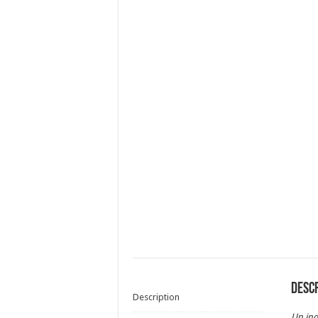
Desc
Description
Un indu