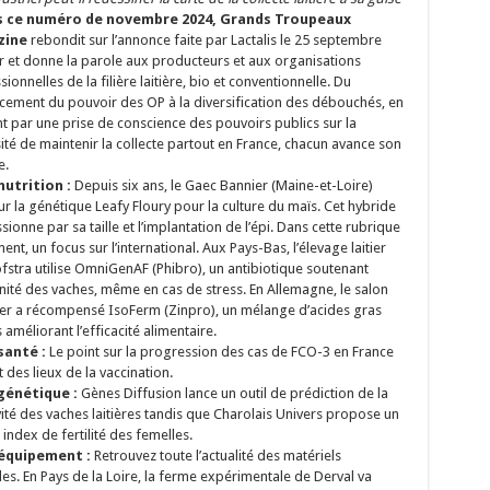
 ce numéro de novembre 2024,
Grands Troupeaux
zine
rebondit sur l’annonce faite par Lactalis le 25 septembre
r et
donne la parole aux producteurs et aux organisations
ionnelles de la filière laitière, bio et conventionnelle. Du
cement du pouvoir des OP à la diversification des débouchés, en
t par une prise de conscience des pouvoirs publics sur la
ité de maintenir la collecte partout en France, chacun avance
son
e.
nutrition :
Depuis six ans, le Gaec Bannier (Maine-et-Loire)
ur la génétique Leafy Floury
pour la culture du maïs
. Cet hybride
sionne par sa taille et l’implantation de l’épi. Dans cette rubrique
nt, un focus sur l’international. Aux Pays-Bas, l’élevage laitier
fstra utilise OmniGenAF (Phibro), un antibiotique soutenant
nité des vaches, même en cas de stress. En Allemagne, le salon
er a récompensé IsoFerm (Zinpro),
un mélange d’acides gras
s améliorant l’efficacité alimentaire
.
santé :
Le point sur la progression des cas de FCO-3
en France
at des lieux de la vaccination.
génétique :
Gènes Diffusion lance un outil de prédiction de la
ité des vaches laitières tandis que
Charolais Univers propose un
 index de fertilité des femelles.
équipement :
Retrouvez toute l’actualité des matériels
les. En Pays de la Loire, la ferme expérimentale de Derval va