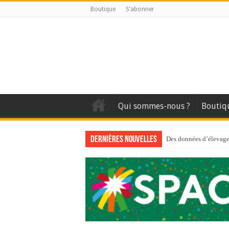
Boutique
S’abonner
Qui sommes-nous ?
Boutiq
Dernières nouvelles
Des données d’élevage 
Qui est à l’avant-gard
Au sommaire du premi
Au sommaire de GTM
Aidez-nous à améliorer
Au sommaire de GTM