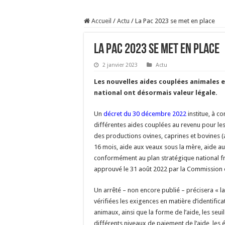
Prix du lait européen :
Accueil
/
Actu
/
La Pac 2023 se met en place
Sécheresse : les éleveu
À l’est, un nouveau vi
La Pac 2023 se met en place
Un été fructueux pour 
2 janvier 2023
Actu
Les nouvelles aides couplées animales e
national ont désormais valeur légale.
Un
décret du 30 décembre 2022
institue, à 
différentes aides couplées au revenu pour les a
des productions ovines, caprines et bovines (
16 mois, aide aux veaux sous la mère, aide aux
conformément au plan stratégique national f
approuvé le 31 août 2022 par la Commission
Un arrêté – non encore publié – précisera « la
vérifiées les exigences en matière d’identific
animaux, ainsi que la forme de l’aide, les seuils
différents niveaux de paiement de l’aide, les