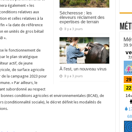
nera également « les
 conditions relatives aux
Sécheresse : les
éleveurs réclament des
ion et celles relatives à la
expertises de terrain
Mét
fin « la date de référence
Il y a 3 jours
ion en unités de gros bétail
B ».
se le fonctionnement de
par le plan stratégique
lteur actif, de jeune
À l’est, un nouveau virus
gricole, de surface agricole
er de la campagne 2023 pour
Il y a 3 jours
mune. » Par ailleurs, le
tant subordonné au respect
 bonnes conditions agricoles et environnementales (BCAE), de
s (conditionnalité sociale), le décret définit les modalités de
ions.