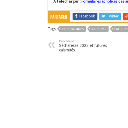
A télécharger
:
Formulaires et notices des 
Facebook
Twitter
Partager
Tags
AIDES BOVINES
AIDES PAC
PAC 2023
Précédent
Sécheresse 2022 et futures
calamités