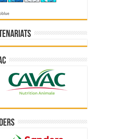
oblue
tenariats
ac
ders