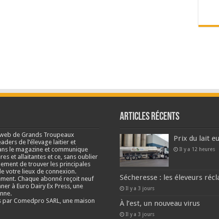
Articles récents
e web de Grands Troupeaux
Prix du lait 
ders de l’élevage laitier et
s dans le magazine et communique
Il y a 12 heures
res et allaitantes et ce, sans oublier
lement de trouver les principales
e votre lieux de connexion.
Sécheresse : les éleveurs réc
ment. Chaque abonné reçoit neuf
nner à Euro Dairy Ex Press, une
Il y a 3 jours
enne.
és par Comedpro SARL, une maison
À l’est, un nouveau virus
Il y a 3 jours