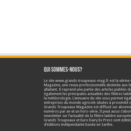
Qui sommes-nous?
Le site www.grands-troupeaux-mag.fr est la vitrin
Magazine, une revue professionnelle destinée aux lea
allaitant. Il reprend une partie des articles publié
également les principales actualités des filières laitiè
la météorologie. L’annuaire du site vous permet éga
entreprises du monde agricole situées à proximité d
Grands Troupeaux Magazine est diffusé sur abonne
numéros par an et un hors-série. Il peut aussi s’abo
newsletter sur l’actualité de la filière laitière europé
Grands Troupeaux et Euro Dairy Ex Press sont édit
d’éditions indépendante basée en Sarthe.