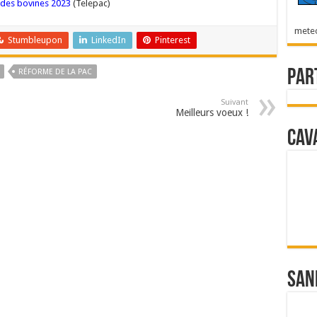
aides bovines 2023
(Telepac)
mete
Stumbleupon
LinkedIn
Pinterest
Par
RÉFORME DE LA PAC
Suivant
Meilleurs voeux !
Cav
San