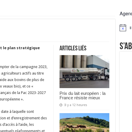
 la France résiste mieux
Agen
rs réclament des expertises de terrain
rus
I
Notice
Lactalis
S’a
Articles liés
t le plan stratégique
compter de la campagne 2023,
griculteurs actifs au titre
aide aux bovins de plus de
 veaux bio), et ce «
rançais de la Pac 2023-2027
Prix du lait européen : la
France résiste mieux
 européenne ».
Il y a 12 heures
 date à laquelle sont
ation et d’enregistrement des
 d’accès à l’aide, les
 éventuels plafonnements et