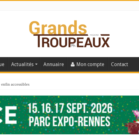
ue
Actualités
Annuaire
Mon compte
Contact
enfin accessibles
e du Big Data ?
er numéro de 2025
 110
 la santé de vos veaux !
 91