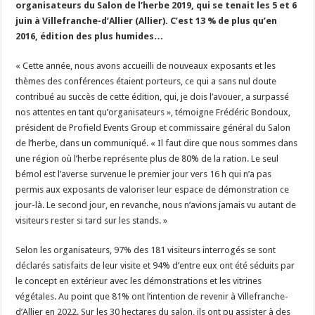
organisateurs du Salon de l’herbe 2019, qui se tenait les 5 et 6
Un été fructueux pour Lactalis
juin à Villefranche-d’Allier (Allier). C’est 13 % de plus qu’en
2016, édition des plus humides…
« Cette année, nous avons accueilli de nouveaux exposants et les
thèmes des conférences étaient porteurs, ce qui a sans nul doute
contribué au succès de cette édition, qui, je dois l’avouer, a surpassé
nos attentes en tant qu’organisateurs », témoigne Frédéric Bondoux,
président de Profield Events Group et commissaire général du Salon
de l’herbe, dans un communiqué. « Il faut dire que nous sommes dans
une région où l’herbe représente plus de 80% de la ration. Le seul
bémol est l’averse survenue le premier jour vers 16 h qui n’a pas
permis aux exposants de valoriser leur espace de démonstration ce
jour-là. Le second jour, en revanche, nous n’avions jamais vu autant de
visiteurs rester si tard sur les stands. »
Selon les organisateurs, 97% des 181 visiteurs interrogés se sont
déclarés satisfaits de leur visite et 94% d’entre eux ont été séduits par
le concept en extérieur avec les démonstrations et les vitrines
végétales. Au point que 81% ont l’intention de revenir à Villefranche-
d’Allier en 2022. Sur les 30 hectares du salon, ils ont pu assister à des