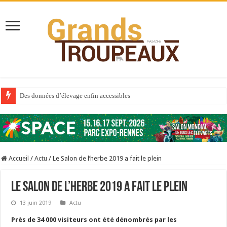
Des données d’élevage enfin accessibles
Qui est à l’avant-garde du Big Data ?
Au sommaire du premier numéro de 2025
Au sommaire de GTM 110
Accueil
/
Actu
/
Le Salon de l’herbe 2019 a fait le plein
Aidez-nous à améliorer la santé de vos veaux !
Au sommaire de GTM 91
Le Salon de l’herbe 2019 a fait le plein
Prix du lait européen : la France résiste mieux
13 juin 2019
Actu
Sécheresse : les éleveurs réclament des expertises de terrain
Près de 34 000 visiteurs ont été dénombrés par les
À l’est, un nouveau virus