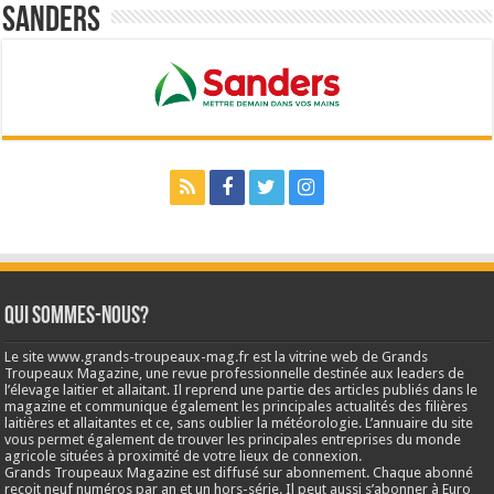
Sanders
Qui sommes-nous?
Le site www.grands-troupeaux-mag.fr est la vitrine web de Grands
Troupeaux Magazine, une revue professionnelle destinée aux leaders de
l’élevage laitier et allaitant. Il reprend une partie des articles publiés dans le
magazine et communique également les principales actualités des filières
laitières et allaitantes et ce, sans oublier la météorologie. L’annuaire du site
vous permet également de trouver les principales entreprises du monde
agricole situées à proximité de votre lieux de connexion.
Grands Troupeaux Magazine est diffusé sur abonnement. Chaque abonné
reçoit neuf numéros par an et un hors-série. Il peut aussi s’abonner à Euro