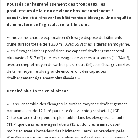
Poussés par l’agrandissement des troupeaux, les
Les canicules freinent la collecte laitière
producteurs de lait ou de viande bovine continuent à
construire et à rénover les bâtiments d’élevage. Une enquête
du ministère de l’agriculture fait le point.
En moyenne, chaque exploitation d’élevage dispose de bâtiments
d’une surface totale de 1 330 m². Avec 65 vaches laitières en moyenne,
« les élevages laitiers possèdent une capacité d’hébergement total
plus vaste (1 517 m²) que les élevages de vaches allaitantes (1 134 m²),
avec un cheptel moyen de vaches plus réduit (56). Les élevages mixtes,
de taille moyenne plus grande encore, ont des capacités
d’hébergement également plus élevées. »
Densité plus forte en allaitant
« Dans l’ensemble des élevages, la surface moyenne d’hébergement
par animal est de 12,1 m² par unité équivalente gros bétail (UGB).
Cette surface est cependant plus faible dans les élevages allaitants
(11,7) que dans les élevages laitiers (13,2), dont les animaux sont
moins souvent à l’extérieur des bâtiments. Parmi les premiers, près
d’un élevage sur cinq pratique le plein air intégral, contre seulement 2