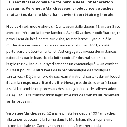
Laurent Pinatel comme porte-parole de la Confédération
Un été fructueux pour Lactalis
paysanne. Véronique Marchesseau, productrice de vaches
allaitantes dans le Morbihan, devient secrétaire générale.
Nicolas Girod, (notre photo), 42 ans, est installé depuis 18 ans en Gaec
avec son frère sur la ferme familiale. Avec 40 vaches montbéliardes, ils
produisent du lait à comté sur 70 ha, tout en herbe. Syndiqué à la
Confédération paysanne depuis son installation en 2001, il a été
porte-parole départemental et s’est engagé au niveau des instances
nationales par le biais de « la lutte contre l’industrialisation de
l’agriculture », indique le syndicat dans un communiqué. « Un combat
qui s’est poursuivi au travers de la problématique des politiques
sanitaires. » Déjà membre du secrétariat national sortant durant lequel
il avait la
responsabilité du pôle élevage
et du dossier prédation, il
a suivi l’ensemble du processus des États généraux de l’alimentation
(EGA) jusqu’à sa transposition législative lors des débats au Parlement
sur la loi Egalim.
Véronique Marchesseau, 52 ans, est installée depuis 1997 en vaches
allaitantes et accueil à la ferme dans le Morbihan. Elle a repris une
ferme familiale en Gaec avec son conjoint. Trésorière de la