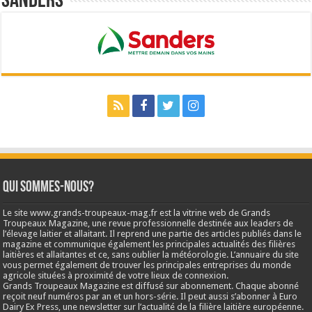
Sanders
Qui sommes-nous?
Le site www.grands-troupeaux-mag.fr est la vitrine web de Grands
Troupeaux Magazine, une revue professionnelle destinée aux leaders de
l’élevage laitier et allaitant. Il reprend une partie des articles publiés dans le
magazine et communique également les principales actualités des filières
laitières et allaitantes et ce, sans oublier la météorologie. L’annuaire du site
vous permet également de trouver les principales entreprises du monde
agricole situées à proximité de votre lieux de connexion.
Grands Troupeaux Magazine est diffusé sur abonnement. Chaque abonné
reçoit neuf numéros par an et un hors-série. Il peut aussi s’abonner à Euro
Dairy Ex Press, une newsletter sur l’actualité de la filière laitière européenne.