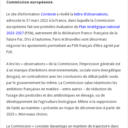
Commission européenne.
Un été fructueux pour Lactalis
Le site d’information
Contexte
a révélé la
lettre d’observations
,
adressée le 31 mars 2022 à la France, dans laquelle la Commission
européenne fait une première évaluation du
Plan stratégique national
2023-2027
(PSN), autrement dit la déclinaison franco-française de la
future Pac. D’ici à l’automne, Paris et Bruxelles vont désormais
négocier les ajustements permettant au PSN français d’être agréé par
l’UE.
A lire les « observations » de la Commission, l’impression générale est
à un manque d’ambitions environnementale, sociale voire énergétique
(biogaz), en contradiction avec les conclusions du débat public voulu
par le gouvernement lui-même. La Commission salue néanmoins les
ambitions françaises en matière – entre autres – de réduction de
l’usage des pesticides et des antibiotiques en élevage, ou de
développement de l’agriculture biologique. Même si la suppression
de l’aide au maintien « présente un risque de déconversion à partir de
2023 ». Morceaux choisis.
La Commission « constate davantage un maintien de trajectoire dans