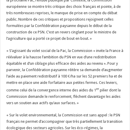
la prochaine Pac, rendue publique par Contexte, la Commission
européenne se montre très critique des choix français et pointe, à de
très nombreuses reprises, le manque de prise en compte du débat
public. Nombre de ces critiques et propositions rejoignent celles
formulées par la Confédération paysanne depuis le début de la
construction de ce PSN. C’est un revers cinglant pour le ministre de
l’agriculture qui a porté ce projet de bout en bout. »
« S’agissant du volet social de la Pac, la Commission « invite la France à
réévaluer à la hausse l’ambition du PSN en vue d’une redistribution
équitable et d’un ciblage plus efficace des aides au revenu ». Pour y
parvenir, la Confédération paysanne réitère sa demande d’augmenter
l’aide au paiement redistributif à 100 €/ha sur les 52 premiers ha et de
mettre en place une aide forfaitaire aux petites fermes. Ces leviers,
er
comme celui de la convergence interne des aides du 1
pilier dont la
Commission demande le renforcement, flèchent davantage les aides
vers un soutien aux actifs qu’aux surfaces. »
« Sur le volet environnemental, la Commission est sans appel : le PSN
français ne permet d’accompagner que très partiellement la transition
écologique des secteurs agricoles. Sur les éco-régimes, la