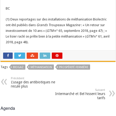
BC
(1) Deux reportages sur des installations de méthanisation Biolectric
ont été publiés dans
Grands Troupeaux Magazine
: « Un retour sur
investissement de 10 ans » (
GTM
n° 65, septembre 2018, page 47) ; «
Le lisier raclé se prête bien à la petite méthanisation » (
GTM
n° 61, avril
2018, page 48).
Tags
BIOGAZ
MÉTHANISATION
PROSPÉRITÉ FERMIÈRE
Précédent
L’usage des antibiotiques ne
recule plus
Suivant
Intermarché et Bel hissent leurs
tarifs
Agenda