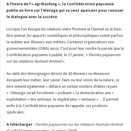
A l’heure de l’« agribashing », la Confédération paysanne
Un été fructueux pour Lactalis
publie un livre sur l’élevage qui se veut apaisant pour renouer
le dialogue avec la société.
Lorsque l’on évoque les relations entre l’homme et l’animal ou le bien-
être animal, les apports scientifiques et philosophiques volent parfois
la vedette aux éleveurs eux-mêmes. Certaines organisations non
gouvernementales (ONG) aussi. C’est pour leur rendre la parole que la
Confédération paysanne a publié, le 21 janvier, «
Paroles paysannes
sur les relations Humain-Animal
».
Au-delà des témoignages directs de 45 éleveurs ou éleveuses
évoquant leur métier, leur savoir-faire ou leur vision de la nature, ce
livre entend également « défaire un certain nombre d’idées reçues
» : l’élevage serait forcément « polluant », la domestication une «
exploitation » des animaux, le végétal plus « vertueux »… Il permet
enfin à la Confédération paysanne de rappeler ses positions
syndicales.
A télécharger
:
Paroles paysannes sur les relations Humain-Animal
(Confédération paysanne, 21 janvier 2019)