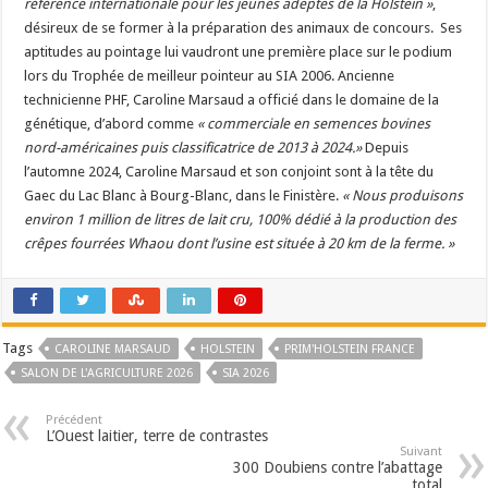
référence internationale pour les jeunes adeptes de la Holstein »
,
désireux de se former à la préparation des animaux de concours. Ses
aptitudes au pointage lui vaudront une première place sur le podium
lors du Trophée de meilleur pointeur au SIA 2006. Ancienne
technicienne PHF, Caroline Marsaud a officié dans le domaine de la
génétique, d’abord comme
« commerciale en semences bovines
nord-américaines puis classificatrice de 2013 à 2024.»
Depuis
l’automne 2024, Caroline Marsaud et son conjoint sont à la tête du
Gaec du Lac Blanc à Bourg-Blanc, dans le Finistère.
« Nous produisons
environ 1 million de litres de lait cru, 100% dédié à la production des
crêpes fourrées Whaou dont l’usine est située à 20 km de la ferme. »
Tags
CAROLINE MARSAUD
HOLSTEIN
PRIM'HOLSTEIN FRANCE
SALON DE L'AGRICULTURE 2026
SIA 2026
Précédent
L’Ouest laitier, terre de contrastes
Suivant
300 Doubiens contre l’abattage
total