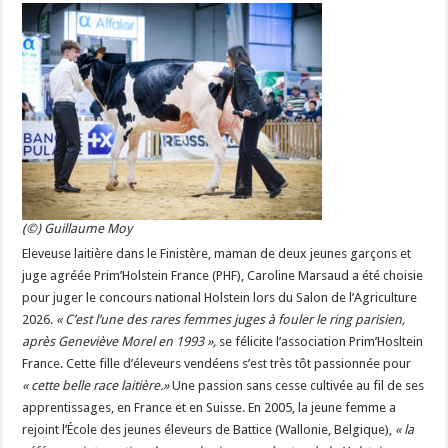
Les canicules freinent la collecte laitière
(©) Guillaume Moy
Eleveuse laitière dans le Finistère, maman de deux jeunes garçons et
juge agréée Prim’Holstein France (PHF), Caroline Marsaud a été choisie
pour juger le concours national Holstein lors du Salon de l’Agriculture
2026.
« C’est l’une des rares femmes juges à fouler le ring parisien,
après Geneviève Morel en 1993 »,
se félicite l’association Prim’Hosltein
France. Cette fille d’éleveurs vendéens s’est très tôt passionnée pour
« cette belle race laitière.»
Une passion sans cesse cultivée au fil de ses
apprentissages, en France et en Suisse. En 2005, la jeune femme a
rejoint l’École des jeunes éleveurs de Battice (Wallonie, Belgique),
« la