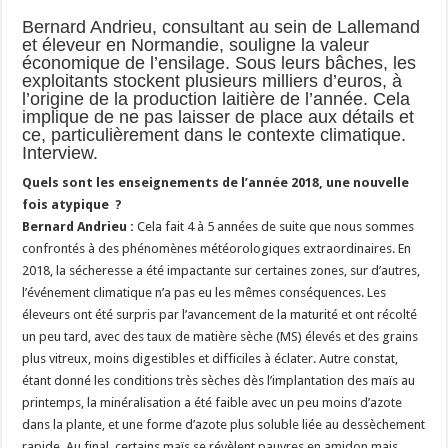
Bernard Andrieu, consultant au sein de Lallemand
Les canicules freinent la collecte laitière
et éleveur en Normandie, souligne la valeur
économique de l’ensilage. Sous leurs bâches, les
exploitants stockent plusieurs milliers d’euros, à
l’origine de la production laitière de l’année. Cela
implique de ne pas laisser de place aux détails et
ce, particulièrement dans le contexte climatique.
Interview.
Quels sont les enseignements de l’année 2018, une nouvelle
fois atypique ?
Bernard Andrieu :
Cela fait 4 à 5 années de suite que nous sommes
confrontés à des phénomènes météorologiques extraordinaires. En
2018, la sécheresse a été impactante sur certaines zones, sur d’autres,
l’événement climatique n’a pas eu les mêmes conséquences. Les
éleveurs ont été surpris par l’avancement de la maturité et ont récolté
un peu tard, avec des taux de matière sèche (MS) élevés et des grains
plus vitreux, moins digestibles et difficiles à éclater. Autre constat,
étant donné les conditions très sèches dès l’implantation des maïs au
printemps, la minéralisation a été faible avec un peu moins d’azote
dans la plante, et une forme d’azote plus soluble liée au dessèchement
rapide. Au final, certains maïs se révèlent pauvres en amidon mais