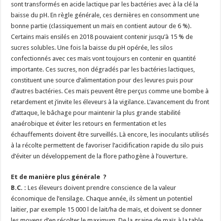
sont transformés en acide lactique par les bactéries avec à la clé la
baisse du pH. En règle générale, ces dernières en consomment une
bonne partie (classiquement un maïs en contient autour de 6 %).
Certains maïs ensilés en 2018 pouvaient contenir jusqu’à 15 % de
sucres solubles. Une fois la baisse du pH opérée, les silos
confectionnés avec ces maïs vont toujours en contenir en quantité
importante. Ces sucres, non dégradés par les bactéries lactiques,
constituent une source d’alimentation pour des levures puis pour
d’autres bactéries. Ces maïs peuvent être perçus comme une bombe à
retardement et j’invite les éleveurs à la vigilance. L’avancement du front
d’attaque, le bâchage pour maintenir la plus grande stabilité
anaérobique et éviter les retours en fermentation et les
échauffements doivent être surveillés. Là encore, les inoculants utilisés
à la récolte permettent de favoriser l’acidification rapide du silo puis
d’éviter un développement de la flore pathogène à l’ouverture.
Et de manière plus générale ?
B.C. :
Les éleveurs doivent prendre conscience de la valeur
économique de l’ensilage. Chaque année, ils sèment un potentiel
laitier, par exemple 15 000 l de lait/ha de maïs, et doivent se donner
les moyens d’en récolter le maximum. De la graine de maïs à la table