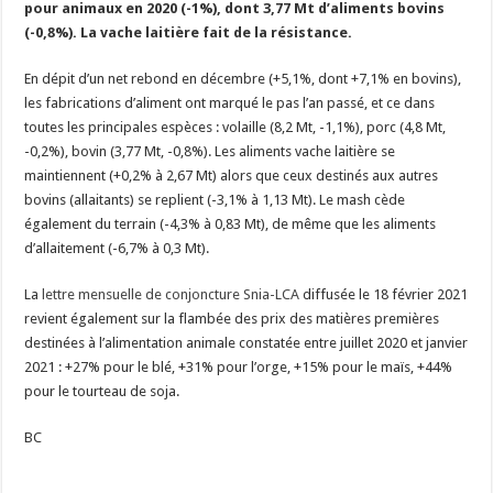
pour animaux en 2020 (-1%), dont 3,77 Mt d’aliments bovins
Un été fructueux pour Lactalis
(-0,8%). La vache laitière fait de la résistance.
En dépit d’un net rebond en décembre (+5,1%, dont +7,1% en bovins),
les fabrications d’aliment ont marqué le pas l’an passé, et ce dans
toutes les principales espèces : volaille (8,2 Mt, -1,1%), porc (4,8 Mt,
-0,2%), bovin (3,77 Mt, -0,8%). Les aliments vache laitière se
maintiennent (+0,2% à 2,67 Mt) alors que ceux destinés aux autres
bovins (allaitants) se replient (-3,1% à 1,13 Mt). Le mash cède
également du terrain (-4,3% à 0,83 Mt), de même que les aliments
d’allaitement (-6,7% à 0,3 Mt).
La
lettre mensuelle de conjoncture Snia-LCA
diffusée le 18 février 2021
revient également sur la flambée des prix des matières premières
destinées à l’alimentation animale constatée entre juillet 2020 et janvier
2021 : +27% pour le blé, +31% pour l’orge, +15% pour le maïs, +44%
pour le tourteau de soja.
BC