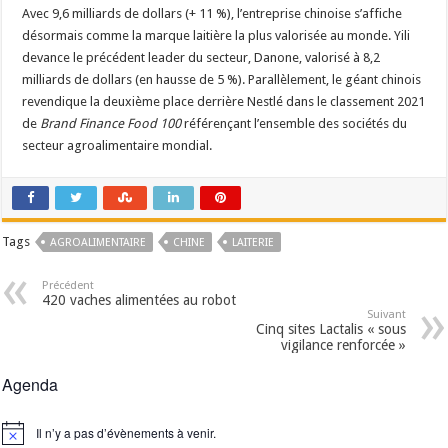
Avec 9,6 milliards de dollars (+ 11 %), l’entreprise chinoise s’affiche
Un été fructueux pour Lactalis
désormais comme la marque laitière la plus valorisée au monde. Yili
devance le précédent leader du secteur, Danone, valorisé à 8,2
milliards de dollars (en hausse de 5 %). Parallèlement, le géant chinois
revendique la deuxième place derrière Nestlé dans le classement 2021
de
Brand Finance Food
100
référençant l’ensemble des sociétés du
secteur agroalimentaire mondial.
Tags
AGROALIMENTAIRE
CHINE
LAITERIE
Précédent
420 vaches alimentées au robot
Suivant
Cinq sites Lactalis « sous
vigilance renforcée »
Agenda
Il n’y a pas d’évènements à venir.
Notice