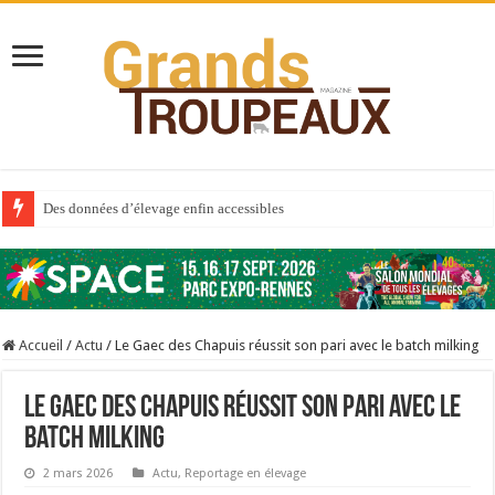
Des données d’élevage enfin accessibles
Qui est à l’avant-garde du Big Data ?
Au sommaire du premier numéro de 2025
Au sommaire de GTM 110
Accueil
/
Actu
/
Le Gaec des Chapuis réussit son pari avec le batch milking
Aidez-nous à améliorer la santé de vos veaux !
Au sommaire de GTM 91
Le Gaec des Chapuis réussit son pari avec le
Prix du lait européen : la France résiste mieux
batch milking
Sécheresse : les éleveurs réclament des expertises de terrain
2 mars 2026
Actu
,
Reportage en élevage
À l’est, un nouveau virus