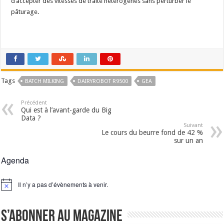
d’accepter des vitesses de traite hétérogènes sans perturber le
pâturage.
Tags
BATCH MILKING
DAIRYROBOT R9500
GEA
Précédent
Qui est à l’avant-garde du Big
Data ?
Suivant
Le cours du beurre fond de 42 %
sur un an
Agenda
Il n’y a pas d’évènements à venir.
Notice
S’abonner au magazine