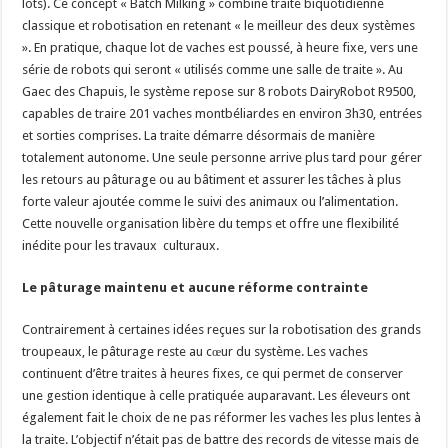
lots). Ce concept « Batch Milking » combine traite biquotidienne
classique et robotisation en retenant « le meilleur des deux systèmes
». En pratique, chaque lot de vaches est poussé, à heure fixe, vers une
série de robots qui seront « utilisés comme une salle de traite ». Au
Gaec des Chapuis, le système repose sur 8 robots DairyRobot R9500,
capables de traire 201 vaches montbéliardes en environ 3h30, entrées
et sorties comprises. La traite démarre désormais de manière
totalement autonome. Une seule personne arrive plus tard pour gérer
les retours au pâturage ou au bâtiment et assurer les tâches à plus
forte valeur ajoutée comme le suivi des animaux ou l’alimentation.
Cette nouvelle organisation libère du temps et offre une flexibilité
inédite pour les travaux culturaux.
Le pâturage maintenu et aucune réforme contrainte
Contrairement à certaines idées reçues sur la robotisation des grands
troupeaux, le pâturage reste au cœur du système. Les vaches
continuent d’être traites à heures fixes, ce qui permet de conserver
une gestion identique à celle pratiquée auparavant. Les éleveurs ont
également fait le choix de ne pas réformer les vaches les plus lentes à
la traite. L’objectif n’était pas de battre des records de vitesse mais de