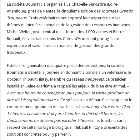
La société Boumatic a organisé à La Chapelle-Sur-Erdre (Loire-
Un été fructueux pour Lactalis
Atlantique), près de Nantes, la cinquième édition des
Journées Grands
Troupeaux
. Trois vétérinaires ont apporté leur expertise sur les
thèmes du bien être animal et de la gestion des ressources humaines.
Michel Welter, pivot central de la ferme des 1 000 vaches et Pierre
Rouault, éleveur laitier dans les Côtes-d’Armor ont partagé leur
expérience et savoir faire en matière de gestion des grands
troupeaux.
Fidèle à l’organisation des quatre précédentes éditions, la société
Boumatic a débuté la journée en donnant la parole à un vétérinaire, le
docteur Thibault Hintzy. Membre du réseau
happyvets
, ce praticien
installé en Seine-Maritime a rappelé les enjeux du bien être animal.
«
Avec une heure de couchage en plus par jour, la vache produira un
litre de lait supplémentaire »
. Ce spécialiste a démarré en rappelant le
comportement quotidien des vaches :
« le couchage dure entre 12 et
14 heures, la traite ne doit pas s’étendre au delà de 3 heures, les
déplacements ne doivent pas excéder 5 heures…».
Insistant sur le
respect de cette horloge biologique, Thibault Hintzy a présenté des
solutions concrètes pour y parvenir.