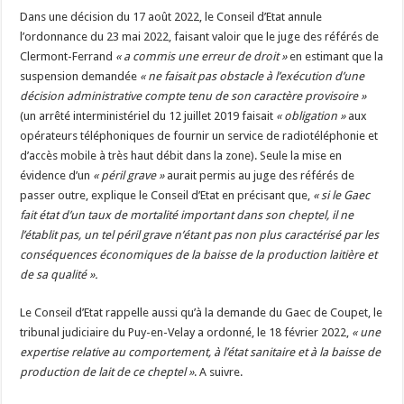
Dans une décision du 17 août 2022, le Conseil d’Etat annule
l’ordonnance du 23 mai 2022, faisant valoir que le juge des référés de
Clermont-Ferrand
« a commis une erreur de droit »
en estimant que la
suspension demandée
« ne faisait pas obstacle à l’exécution d’une
décision administrative compte tenu de son caractère provisoire »
(un arrêté interministériel du 12 juillet 2019 faisait
« obligation »
aux
opérateurs téléphoniques de fournir un service de radiotéléphonie et
d’accès mobile à très haut débit dans la zone). Seule la mise en
évidence d’un
« péril grave »
aurait permis au juge des référés de
passer outre, explique le Conseil d’Etat en précisant que,
« si le Gaec
fait état d’un taux de mortalité important dans son cheptel, il ne
l’établit pas, un tel péril grave n’étant pas non plus caractérisé par les
conséquences économiques de la baisse de la production laitière et
de sa qualité ».
Le Conseil d’Etat rappelle aussi qu’à la demande du Gaec de Coupet, le
tribunal judiciaire du Puy-en-Velay a ordonné, le 18 février 2022,
« une
expertise relative au comportement, à l’état sanitaire et à la baisse de
production de lait de ce cheptel »
. A suivre.