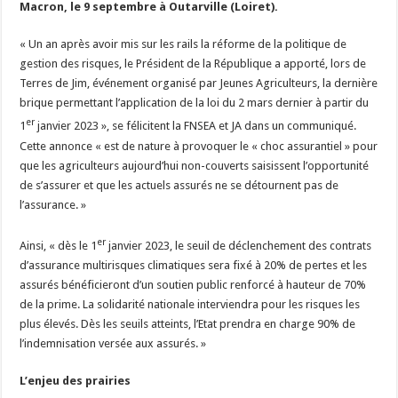
Macron, le 9 septembre à Outarville (Loiret).
Un été fructueux pour Lactalis
« Un an après avoir mis sur les rails la réforme de la politique de
gestion des risques, le Président de la République a apporté, lors de
Terres de Jim, événement organisé par Jeunes Agriculteurs, la dernière
brique permettant l’application de la loi du 2 mars dernier à partir du
er
1
janvier 2023 », se félicitent la FNSEA et JA dans un communiqué.
Cette annonce « est de nature à provoquer le « choc assurantiel » pour
que les agriculteurs aujourd’hui non-couverts saisissent l’opportunité
de s’assurer et que les actuels assurés ne se détournent pas de
l’assurance. »
er
Ainsi, « dès le 1
janvier 2023, le seuil de déclenchement des contrats
d’assurance multirisques climatiques sera fixé à 20% de pertes et les
assurés bénéficieront d’un soutien public renforcé à hauteur de 70%
de la prime. La solidarité nationale interviendra pour les risques les
plus élevés. Dès les seuils atteints, l’Etat prendra en charge 90% de
l’indemnisation versée aux assurés. »
L’enjeu des prairies