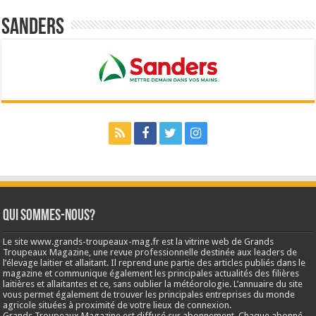
Sanders
Qui sommes-nous?
Le site www.grands-troupeaux-mag.fr est la vitrine web de Grands
Troupeaux Magazine, une revue professionnelle destinée aux leaders de
l’élevage laitier et allaitant. Il reprend une partie des articles publiés dans le
magazine et communique également les principales actualités des filières
laitières et allaitantes et ce, sans oublier la météorologie. L’annuaire du site
vous permet également de trouver les principales entreprises du monde
agricole situées à proximité de votre lieux de connexion.
Grands Troupeaux Magazine est diffusé sur abonnement. Chaque abonné