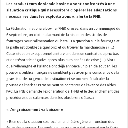
Les producteurs de viande bovine « sont confrontés à une
Un été fructueux pour Lactalis
situation critique qui nécessitera d’opérer les adaptations
nécessaires dans les exploitations », alerte la FNB.
La Fédération nationale bovine (FNB) dresse, dans un communiqué du
6 septembre, un « bilan alarmant de la situation des stocks de
fourrages pour l’alimentation du bétail. La question sur le fourrage et
la paille est double : à quel prix et où trouver la marchandise ? (…)
Cette situation exceptionnelle intervient dans un contexte de prix bas
et de trésorerie négative après plusieurs années de crise (…) Alors
que l’Allemagne et l’Irlande ont déjà annoncé un plan de soutien, les
pouvoirs publics français ne semblent pas avoir pris conscience de la
gravité et de l’urgence de la situation et se bornent à calculer la
pousse de l’herbe ! L’Etat ne peut se contenter de l’avance des aides
PAC. La FNB demande l’exonération de TFNB et le déclenchement des
procédures des calamités dans les plus brefs délais. »
« L’engraissement va baisser »
« Bien que la situation soit localement hétérogène en fonction des
épisodes orageux, l’ensemble du territoire a été impacté par la forte