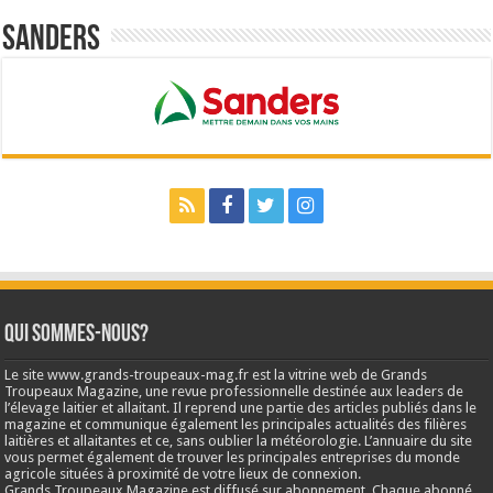
Sanders
Qui sommes-nous?
Le site www.grands-troupeaux-mag.fr est la vitrine web de Grands
Troupeaux Magazine, une revue professionnelle destinée aux leaders de
l’élevage laitier et allaitant. Il reprend une partie des articles publiés dans le
magazine et communique également les principales actualités des filières
laitières et allaitantes et ce, sans oublier la météorologie. L’annuaire du site
vous permet également de trouver les principales entreprises du monde
agricole situées à proximité de votre lieux de connexion.
Grands Troupeaux Magazine est diffusé sur abonnement. Chaque abonné