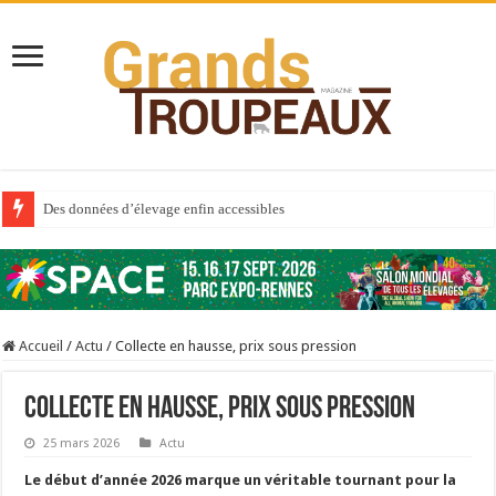
Des données d’élevage enfin accessibles
Qui est à l’avant-garde du Big Data ?
Au sommaire du premier numéro de 2025
Au sommaire de GTM 110
Accueil
/
Actu
/
Collecte en hausse, prix sous pression
Aidez-nous à améliorer la santé de vos veaux !
Au sommaire de GTM 91
Collecte en hausse, prix sous pression
Sécheresse : les éleveurs réclament des expertises de terrain
25 mars 2026
Actu
À l’est, un nouveau virus
Le début d’année 2026 marque un véritable tournant pour la
Un été fructueux pour Lactalis