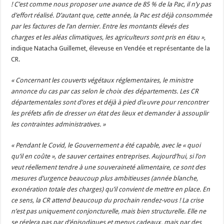
!
C’est comme nous proposer une avance de 85 % de la Pac, il n’y pas
d’effort réalisé. D’autant que, cette année, la Pac est déjà consommée
par les factures de l’an dernier. Entre les montants élevés des
charges et les aléas climatiques, les agriculteurs sont pris en étau »
,
indique Natacha Guillemet, éleveuse en Vendée et représentante de la
CR.
« Concernant les couverts végétaux réglementaires, le ministre
annonce du cas par cas selon le choix des départements. Les CR
départementales sont d’ores et déjà à pied d’œuvre pour rencontrer
les préfets afin de dresser un état des lieux et demander à assouplir
les contraintes administratives. »
« Pendant le Covid, le Gouvernement a été capable, avec le « quoi
qu’il en coûte », de sauver certaines entreprises. Aujourd’hui, si l’on
veut réellement tendre à une souveraineté alimentaire, ce sont des
mesures d’urgence beaucoup plus ambitieuses (année blanche,
exonération totale des charges) qu’il convient de mettre en place. En
ce sens, la CR attend beaucoup du prochain rendez-vous ! La crise
n’est pas uniquement conjoncturelle, mais bien structurelle. Elle ne
se réglera pas par d’épisodiques et menus cadeaux, mais par des