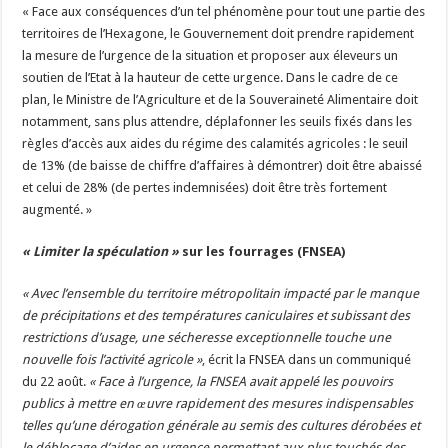
« Face aux conséquences d’un tel phénomène pour tout une partie des
territoires de l’Hexagone, le Gouvernement doit prendre rapidement
la mesure de l’urgence de la situation et proposer aux éleveurs un
soutien de l’Etat à la hauteur de cette urgence. Dans le cadre de ce
plan, le Ministre de l’Agriculture et de la Souveraineté Alimentaire doit
notamment, sans plus attendre, déplafonner les seuils fixés dans les
règles d’accès aux aides du régime des calamités agricoles : le seuil
de 13% (de baisse de chiffre d’affaires à démontrer) doit être abaissé
et celui de 28% (de pertes indemnisées) doit être très fortement
augmenté. »
« Limiter la spéculation »
sur les fourrages (FNSEA)
« Avec l’ensemble du territoire métropolitain impacté par le manque
de précipitations et des températures caniculaires et subissant des
restrictions d’usage, une sécheresse exceptionnelle touche une
nouvelle fois l’activité agricole »
, écrit la FNSEA dans un communiqué
du 22 août.
« Face à l’urgence, la FNSEA avait appelé les pouvoirs
publics à mettre en œuvre rapidement des mesures indispensables
telles qu’une dérogation générale au semis des cultures dérobées et
le déblocage d’aides en urgence permettant aux plus touchés des