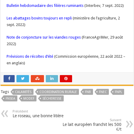
Bulletin hebdomadaire des filières ruminants
(Interbev, 7 sept. 2022)
Les abattages bovins toujours en repli
(ministère de l’agriculture, 2
sept. 2022)
Note de conjoncture sur les viandes rouges
(FranceAgriMer, 29 août
2022)
Prévisions de récoltes d’été
(Commission européenne, 22 août 2022 –
en anglais)
Tags
CALAMITÉS
COORDINATION RURALE
FNB
FNEC
FNPL
FNSEA
MODEF
SÉCHERESSE
Précédent
Le roseau, une bonne litière
Suivant
Le lait européen franchit les 500
€/t