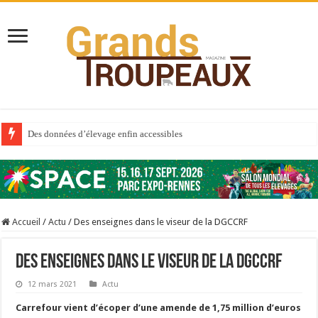
Des données d’élevage enfin accessibles
Qui est à l’avant-garde du Big Data ?
Au sommaire du premier numéro de 2025
Au sommaire de GTM 110
Accueil
/
Actu
/
Des enseignes dans le viseur de la DGCCRF
Aidez-nous à améliorer la santé de vos veaux !
Au sommaire de GTM 91
Des enseignes dans le viseur de la DGCCRF
Prix du lait européen : la France résiste mieux
12 mars 2021
Actu
Sécheresse : les éleveurs réclament des expertises de terrain
Carrefour vient d’écoper d’une amende de 1,75 million d’euros
À l’est, un nouveau virus