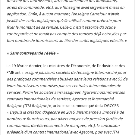
de vente des fournisseurs, arrêt du lancement des innovations,
arrêts de commande, etc.), que l’enseigne avait largement mises en
application. Enfin, à aucun moment, l’enseigne Carrefour n’avait
justifié des coûts logistiques qu’elle utilisait comme prétexte pour
fixer le montant de sa remise. Celle-ci n’était assortie d’aucune
contrepartie et ne tenait pas compte des remises déjà octroyées par
bon nombre de fournisseurs au titre des coûts logistiques effectifs.
»
«
Sans contrepartie réelle
»
Le 19 février dernier, les ministres de l’économie, de l’industrie et des
PME ont «
assigné plusieurs sociétés de l’enseigne Intermarché pour
des pratiques commerciales abusives dans leurs relations avec 93 de
leurs fournisseurs commises par ses centrales internationales de
services. Parmi les sociétés ainsi assignées, figurent notamment ses
centrales internationales de services, Agecore et Intermarché
Belgique (ITM Belgique)
», précise un communiqué de la DGCCRF.
«
Depuis la création d’Agecore en 2016, Intermarché a imposé à de
nombreux fournisseurs, par divers moyens de pression (arrêts de
commandes, déréférencements de marques, etc.), la conclusion
préalable d’un contrat international avec Agecore, puis avec ITM