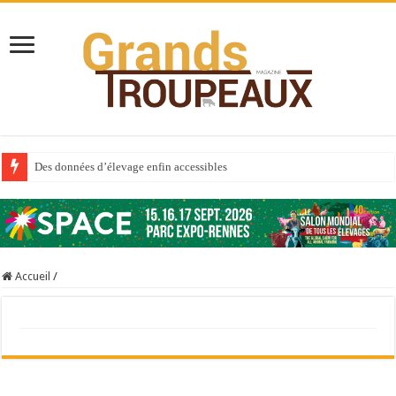
Des données d’élevage enfin accessibles
Qui est à l’avant-garde du Big Data ?
Au sommaire du premier numéro de 2025
Au sommaire de GTM 110
Accueil
/
Aidez-nous à améliorer la santé de vos veaux !
Au sommaire de GTM 91
Prix du lait européen : la France résiste mieux
Sécheresse : les éleveurs réclament des expertises de terrain
À l’est, un nouveau virus