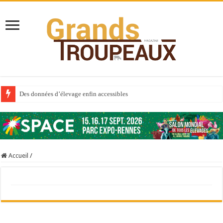
Des données d’élevage enfin accessibles
Qui est à l’avant-garde du Big Data ?
Au sommaire du premier numéro de 2025
Au sommaire de GTM 110
Accueil
/
Aidez-nous à améliorer la santé de vos veaux !
Au sommaire de GTM 91
Prix du lait européen : la France résiste mieux
Sécheresse : les éleveurs réclament des expertises de terrain
À l’est, un nouveau virus