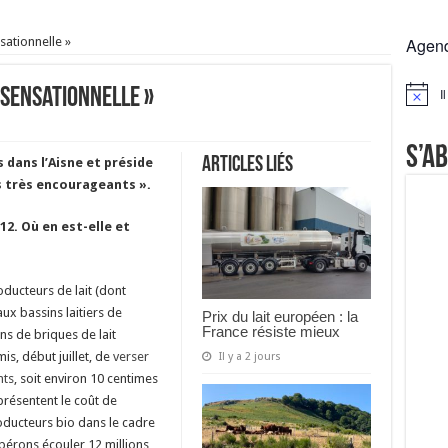
 la France résiste mieux
sationnelle »
Agen
rs réclament des expertises de terrain
rus
 sensationnelle »
I
Notice
Lactalis
S’a
Articles liés
s dans l’Aisne et préside
ts très encourageants ».
2. Où en est-elle et
ducteurs de lait (dont
ux bassins laitiers de
Prix du lait européen : la
France résiste mieux
ns de briques de lait
s, début juillet, de
verser
Il y a 2 jours
nts
, soit environ 10 centimes
eprésentent le coût de
oducteurs bio dans le cadre
spérons écouler 12 millions