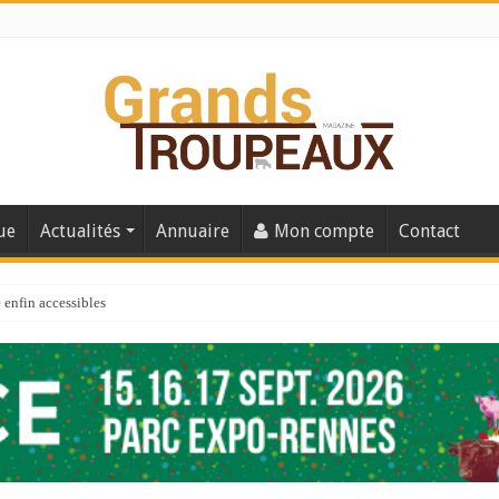
ue
Actualités
Annuaire
Mon compte
Contact
enfin accessibles
e du Big Data ?
er numéro de 2025
 110
 la santé de vos veaux !
 91