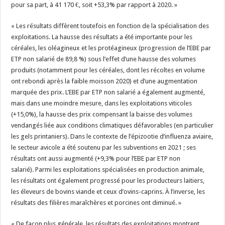
pour sa part, à 41 170 €, soit +53,3% par rapport à 2020. »
« Les résultats diffèrent toutefois en fonction de la spécialisation des
exploitations. La hausse des résultats a été importante pour les
céréales, les oléagineux et les protéagineux (progression de l’EBE par
ETP non salarié de 89,8 %) sous l’effet d’une hausse des volumes
produits (notamment pour les céréales, dont les récoltes en volume
ont rebondi après la faible moisson 2020) et d’une augmentation
marquée des prix. L’EBE par ETP non salarié a également augmenté,
mais dans une moindre mesure, dans les exploitations viticoles
(+15,0%), la hausse des prix compensant la baisse des volumes
vendangés liée aux conditions climatiques défavorables (en particulier
les gels printaniers). Dans le contexte de l’épizootie d’influenza aviaire,
le secteur avicole a été soutenu par les subventions en 2021 ; ses
résultats ont aussi augmenté (+9,3% pour l’EBE par ETP non
salarié). Parmi les exploitations spécialisées en production animale,
les résultats ont également progressé pour les producteurs laitiers,
les éleveurs de bovins viande et ceux d’ovins-caprins. À l’inverse, les
résultats des filières maraîchères et porcines ont diminué. »
« De façon plus générale, les résultats des exploitations montrent