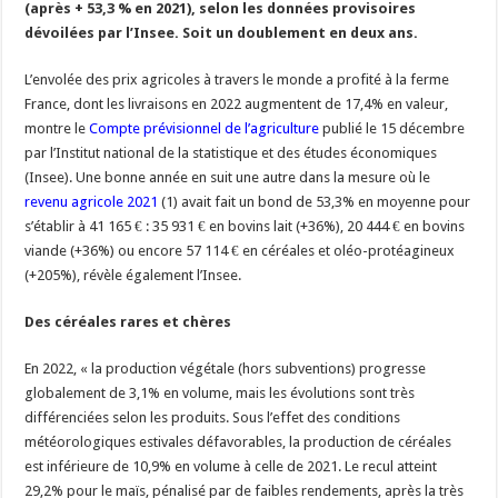
(après + 53,3 % en 2021), selon les données provisoires
Un été fructueux pour Lactalis
dévoilées par l’Insee. Soit un doublement en deux ans.
L’envolée des prix agricoles à travers le monde a profité à la ferme
France, dont les livraisons en 2022 augmentent de 17,4% en valeur,
montre le
Compte prévisionnel de l’agriculture
publié le 15 décembre
par l’Institut national de la statistique et des études économiques
(Insee). Une bonne année en suit une autre dans la mesure où le
revenu agricole 2021
(1) avait fait un bond de 53,3% en moyenne pour
s’établir à 41 165 € : 35 931 € en bovins lait (+36%), 20 444 € en bovins
viande (+36%) ou encore 57 114 € en céréales et oléo-protéagineux
(+205%), révèle également l’Insee.
Des céréales rares et chères
En 2022, « la production végétale (hors subventions) progresse
globalement de 3,1% en volume, mais les évolutions sont très
différenciées selon les produits. Sous l’effet des conditions
météorologiques estivales défavorables, la production de céréales
est inférieure de 10,9% en volume à celle de 2021. Le recul atteint
29,2% pour le maïs, pénalisé par de faibles rendements, après la très