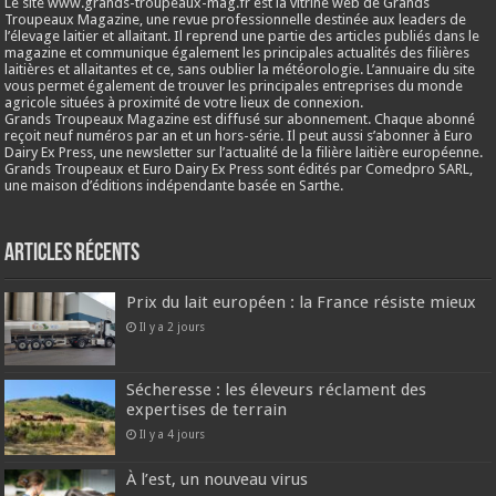
Le site www.grands-troupeaux-mag.fr est la vitrine web de Grands
Troupeaux Magazine, une revue professionnelle destinée aux leaders de
l’élevage laitier et allaitant. Il reprend une partie des articles publiés dans le
magazine et communique également les principales actualités des filières
laitières et allaitantes et ce, sans oublier la météorologie. L’annuaire du site
vous permet également de trouver les principales entreprises du monde
agricole situées à proximité de votre lieux de connexion.
Grands Troupeaux Magazine est diffusé sur abonnement. Chaque abonné
reçoit neuf numéros par an et un hors-série. Il peut aussi s’abonner à Euro
Dairy Ex Press, une newsletter sur l’actualité de la filière laitière européenne.
Grands Troupeaux et Euro Dairy Ex Press sont édités par Comedpro SARL,
une maison d’éditions indépendante basée en Sarthe.
Articles récents
Prix du lait européen : la France résiste mieux
Il y a 2 jours
Sécheresse : les éleveurs réclament des
expertises de terrain
Il y a 4 jours
À l’est, un nouveau virus