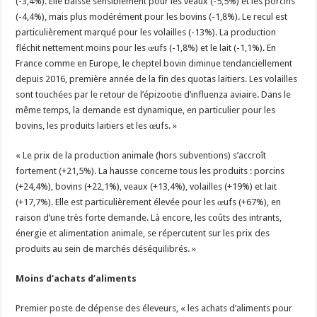
(-3,4%). Elle baisse sensiblement pour les veaux (-5,5%) et les porcins
(-4,4%), mais plus modérément pour les bovins (-1,8%). Le recul est
particulièrement marqué pour les volailles (-13%). La production
fléchit nettement moins pour les œufs (-1,8%) et le lait (-1,1%). En
France comme en Europe, le cheptel bovin diminue tendanciellement
depuis 2016, première année de la fin des quotas laitiers. Les volailles
sont touchées par le retour de l’épizootie d’influenza aviaire. Dans le
même temps, la demande est dynamique, en particulier pour les
bovins, les produits laitiers et les œufs. »
« Le prix de la production animale (hors subventions) s’accroît
fortement (+21,5%). La hausse concerne tous les produits : porcins
(+24,4%), bovins (+22,1%), veaux (+13,4%), volailles (+19%) et lait
(+17,7%). Elle est particulièrement élevée pour les œufs (+67%), en
raison d’une très forte demande. Là encore, les coûts des intrants,
énergie et alimentation animale, se répercutent sur les prix des
produits au sein de marchés déséquilibrés. »
Moins d’achats d’aliments
Premier poste de dépense des éleveurs, « les achats d’aliments pour