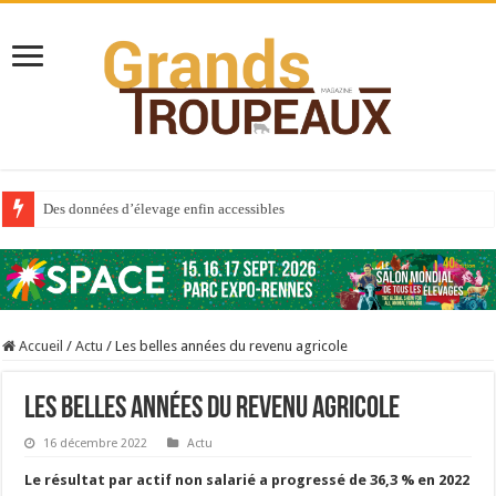
Des données d’élevage enfin accessibles
Qui est à l’avant-garde du Big Data ?
Au sommaire du premier numéro de 2025
Au sommaire de GTM 110
Accueil
/
Actu
/
Les belles années du revenu agricole
Aidez-nous à améliorer la santé de vos veaux !
Au sommaire de GTM 91
Les belles années du revenu agricole
Prix du lait européen : la France résiste mieux
16 décembre 2022
Actu
Sécheresse : les éleveurs réclament des expertises de terrain
Le résultat par actif non salarié a progressé de 36,3 % en 2022
À l’est, un nouveau virus