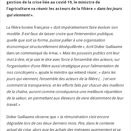
gestion de la crise liée au covid-19, le ministre de
Un été fructueux pour Lactalis
l’agriculture va réunir les acteurs de la filière «
dans les jours
qui viennent
».
La filière bovine française «
doit impérativement faire évoluer son
modèle.
Il est faux de laisser croire que l’intervention publique,
quelle que soit sa forme, puisse pallier à une organisation
économique structurellement déséquilibrée
», écrit Didier Guillaume
dans un communiqué du 4 mai. «
Mais les pouvoirs publics ont leur
mot à dire, et je vais le dire avec force à l’ensemble des acteurs, sur
l’organisation d’une filière aussi stratégique pour l’alimentation de
nos concitoyens
», ajoute le ministre qui entend réunir, «
dans les
jours qui viennent, l’ensemble des acteurs de la filière (…) et voir
comment la transparence, et les efforts faits par chacun des maillons
de la chaîne, auront comme conséquence une meilleure répartition
de la valeur, en permettant aux éleveurs de vivre décemment de leur
travail.
»
Didier Guillaume observe que «
la rémunération s’est encore
dégradée lors de ces deux derniers mois. Pire, dans le contexte
actuel de crise, alors que les achats des ménages augmentent et se