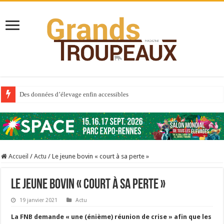
Des données d’élevage enfin accessibles
Qui est à l’avant-garde du Big Data ?
Au sommaire du premier numéro de 2025
Au sommaire de GTM 110
Accueil
/
Actu
/
Le jeune bovin « court à sa perte »
Aidez-nous à améliorer la santé de vos veaux !
Au sommaire de GTM 91
Le jeune bovin « court à sa perte »
Sécheresse : les éleveurs réclament des expertises de terrain
19 janvier 2021
Actu
À l’est, un nouveau virus
La FNB demande « une (énième) réunion de crise » afin que les
Un été fructueux pour Lactalis