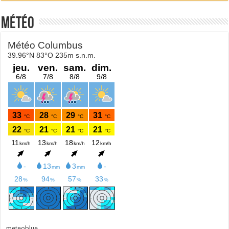
Météo
meteoblue