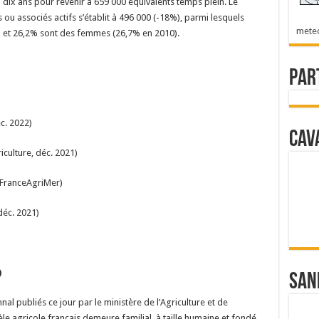
 dix ans pour revenir à 659 000 équivalents temps plein. Le
ou associés actifs s’établit à 496 000 (-18%), parmi lesquels
mete
0) et 26,2% sont des femmes (26,7% en 2010).
Par
c. 2022)
Cav
iculture, déc. 2021)
FranceAgriMer)
déc. 2021)
)
San
al publiés ce jour par le ministère de l’Agriculture et de
le agricole français demeure familial, à taille humaine et fondé