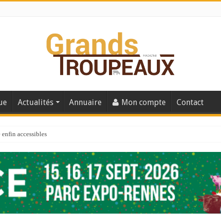
ue
Actualités
Annuaire
Mon compte
Contact
enfin accessibles
e du Big Data ?
er numéro de 2025
 110
 la santé de vos veaux !
 91