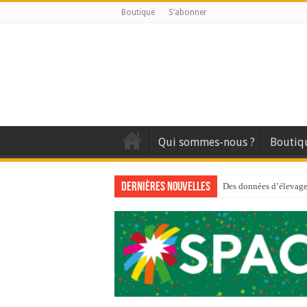
Boutique
S’abonner
Qui sommes-nous ?
Boutiq
Dernières nouvelles
Des données d’élevage 
Qui est à l’avant-gard
Au sommaire du premi
Au sommaire de GTM
Aidez-nous à améliorer
Au sommaire de GTM