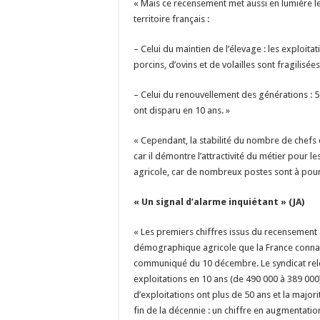
« Mais ce recensement met aussi en lumière les
territoire français :
– Celui du maintien de l’élevage : les exploita
porcins, d’ovins et de volailles sont fragilisées
– Celui du renouvellement des générations : 5
ont disparu en 10 ans. »
« Cependant, la stabilité du nombre de chefs 
car il démontre l’attractivité du métier pour 
agricole, car de nombreux postes sont à pour
« Un signal d’alarme inquiétant » (JA)
« Les premiers chiffres issus du recensement a
démographique agricole que la France connait e
communiqué du 10 décembre. Le syndicat relèv
exploitations en 10 ans (de 490 000 à 389 000)
d’exploitations ont plus de 50 ans et la majorité
fin de la décennie : un chiffre en augmentatio