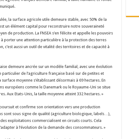
mmuniqué.
lée, la surface agricole utile demeure stable, avec 50% de la
C’est un élément capital pour reconstruire notre souveraineté
en de production. La FNSEA s’en félicite et appelle les pouvoirs
 porter une attention particulière à la protection des terres
 c’est aussi un outil de vitalité des territoires et de capacité à
çaise demeure ancrée sur un modèle familial, avec une évolution
particulier de l’agriculture française basé sur de petites et
a surface moyenne s’établissant désormais à 69 hectares. En
isins européens comme le Danemark ou le Royaume-Uni se situe
s. Aux Etats-Unis, la taille moyenne atteint 332 hectares. »
poursuit et confirme son orientation vers une production
ons sont sous signe de qualité (agriculture biologique, labels…),
des exploitations commercialisent en circuits courts. Cela
s’adapter à l’évolution de la demande des consommateurs. »