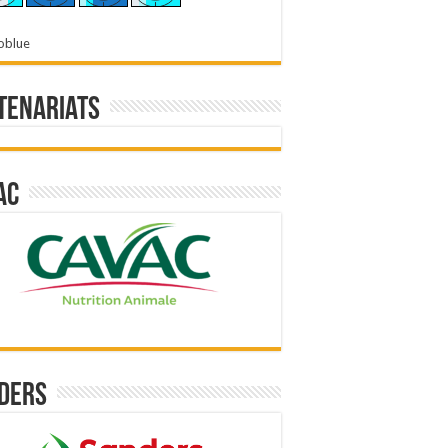
oblue
tenariats
ac
ders