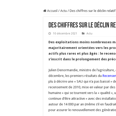
Sécheresse : les éleveu
Accueil
/
Actu
/
Des chiffres sur le déclin relati
À l’est, un nouveau vi
Un été fructueux pour 
Des chiffres sur le déclin re
Les canicules freinent l
10 décembre 2021
Actu
Des exploitations moins nombreuses ma
majoritairement orientées vers les pro
actifs plus rares et plus âgés : le rece
s’inscrit dans le prolongement des pré
Julien Denormandie, ministre de l’agriculture, 
décembre, les premiers résultats du
Recensem
plu à décrire une « SAU qui n’a pas baissé » d
recensement de 2010, mise en valeur par des «
humaine » qui se tournent vers la « qualité », 
continue d’être attractive » avec des installat
autour de 14 000 par an (même s’il en faudrait 
pour assurer le renouvellement des génératio