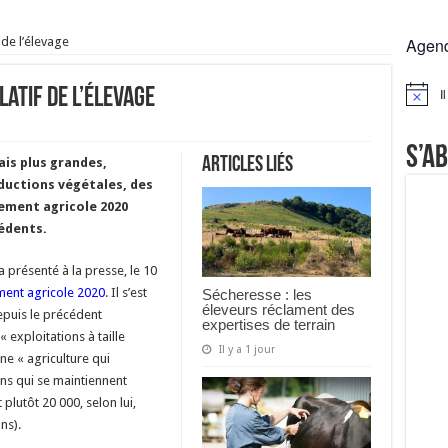
rs réclament des expertises de terrain
f de l’élevage
Agen
rus
Lactalis
latif de l’élevage
I
Notice
a collecte laitière
S’a
Articles liés
is plus grandes,
ductions végétales, des
nsement agricole 2020
cédents.
a présenté à la presse, le 10
ent agricole 2020
. Il s’est
Sécheresse : les
éleveurs réclament des
epuis le précédent
expertises de terrain
 exploitations à taille
Il y a 1 jour
une « agriculture qui
ions qui se maintiennent
plutôt 20 000, selon lui,
ns).