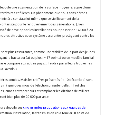
 en découle une augmentation de la surface moyenne, signe d’une
 territoires et filières. Un phénomène que nous considérons
 ministère constate lui-même que ce vieillissement de la
olontariste pour le renouvellement des générations. Julien
ssité de développer les installations pour passer de 14 000 à 20
c plus attractive et un système assurantiel protégeant contre les
sont plus rassurantes, comme une stabilité de la part des jeunes
yant le baccalauréat ou plus : + 17 points) ou un modèle familial
aire comparé aux autres pays. Il faudra par ailleurs trouver les
 l’avenir. »
ières années. Mais les chiffres présentés (le 10 décembre) sont
gir à quelques mois de l’élection présidentielle : il faut des
des jeunes entrepreneurs et remplacer les dizaines de milliers
eront bien plus de 20 000 par an. »
eurs dévoile ses
cinq grandes propositions aux équipes de
ation, l’installation, la transmission et le foncier. Il en va de