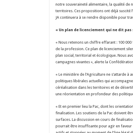
notre souveraineté alimentaire, la qualité de n
territoires. Ces propositions ont déjà suscité l’
JA continuera à se rendre disponible pour trava
« Un plan de licenciement qui ne dit pa
« Nous retenons un chiffre effarant : 100 000 
de la profession. Ce plan de licenciement sil
plan social, territorial et écologique. Nous
campagnes vivantes », alerte la Confédérat
« Le ministère de l’Agriculture ne s’attarde 
politiques libérales actuelles qui accompagn
céréalisation dans les territoires et de déser
une réorientation en profondeur des politiqu
« Et en premier lieu la Pac, dont les orientat
finalisation. Les soutiens de la Pac doivent êt
surfaces. La discussion en cours de finalisation
pourrait être insuffisante pour agir en faveur
actifs et stoppées au moment de l’âge légal de 