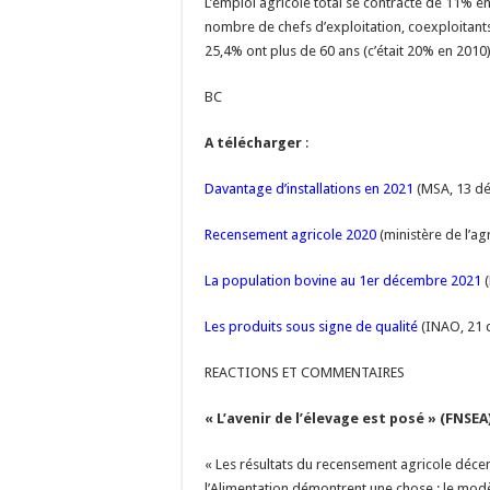
L’emploi agricole total se contracte de 11% en
nombre de chefs d’exploitation, coexploitants 
25,4% ont plus de 60 ans (c’était 20% en 201
BC
A télécharger
:
Davantage d’installations en 2021
(MSA, 13 dé
Recensement agricole 2020
(ministère de l’agr
La population bovine au 1er décembre 2021
(
Les produits sous signe de qualité
(INAO, 21 
REACTIONS ET COMMENTAIRES
« L’avenir de l’élevage est posé » (FNSEA
« Les résultats du recensement agricole décenn
l’Alimentation démontrent une chose : le modè