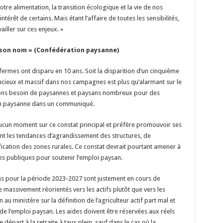
otre alimentation, la transition écologique et la vie de nos
intérêt de certains. Mais étant l’affaire de toutes les sensibilités,
iller sur ces enjeux. »
s son nom » (Confédération paysanne)
fermes ont disparu en 10 ans. Soit la disparition d’un cinquième
encieux et massif dans nos campagnes est plus qu’alarmant sur le
 avons besoin de paysannes et paysans nombreux pour des
ion paysanne dans un communiqué.
à aucun moment sur ce constat principal et préfère promouvoir ses
ent les tendances d’agrandissement des structures, de
tification des zones rurales. Ce constat devrait pourtant amener à
es publiques pour soutenir l’emploi paysan.
ions pour la période 2023-2027 sont justement en cours de
re massivement réorientés vers les actifs plutôt que vers les
 au ministère sur la définition de l’agriculteur actif part mal et
 de l’emploi paysan. Les aides doivent être réservées aux réels
départ à la retraite à taux plein, sauf dans le cas où la