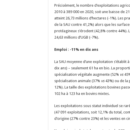
Précisément, le nombre d’exploitations agric
2010 à 389 000 en 2020, soit une baisse de 21
atteint 26,73 millions d’hectares (-1%). Les pr
de la SAU contre 41,2%) alors que les surface
protéagineux s’érodent (42,8% contre 44%). Le
24,63 millions d’UGB (-7%).
Emploi : -11% en dix ans
La SAU moyenne d’une exploitation s’établit 
dix ans) – seulement 61 ha en bio. La proporti
spécialisation végétale augmente (52%
vs
45%
spécialisation animale (37%
vs
43%) ou de la 
12%). La taille des exploitations bovines pass
102 ha à 123 ha en bovins mixtes.
Les exploitations sous statut individuel se ra
(47 091 exploitations, soit 12,1% du total, co
d’origine (27% contre 23%) et les ventes en ci