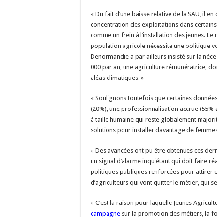
« Du fait d’une baisse relative de la SAU, il
concentration des exploitations dans certains
comme un frein à l’installation des jeunes. Le
population agricole nécessite une politique v
Denormandie a par ailleurs insisté sur la néce
000 par an, une agriculture rémunératrice, don
aléas climatiques. »
« Soulignons toutefois que certaines données 
(20%), une professionnalisation accrue (55% a
à taille humaine qui reste globalement majorit
solutions pour installer davantage de femmes à
« Des avancées ont pu être obtenues ces dern
un signal d’alarme inquiétant qui doit faire réa
politiques publiques renforcées pour attirer 
d’agriculteurs qui vont quitter le métier, qui s
« C’est la raison pour laquelle Jeunes Agricult
campagne
sur la promotion des métiers, la form