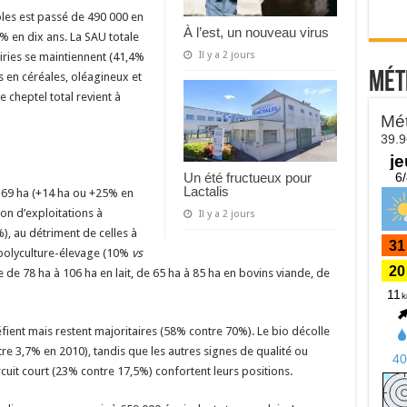
oles est passé de 490 000 en
À l’est, un nouveau virus
% en dix ans. La SAU totale
Il y a 2 jours
airies se maintiennent (41,4%
Mét
s en céréales, oléagineux et
 cheptel total revient à
Un été fructueux pour
Lactalis
à 69 ha (+14 ha ou +25% en
on d’exploitations à
Il y a 2 jours
), au détriment de celles à
polyculture-élevage (10%
vs
e de 78 ha à 106 ha en lait, de 65 ha à 85 ha en bovins viande, de
réfient mais restent majoritaires (58% contre 70%). Le bio décolle
ntre 3,7% en 2010), tandis que les autres signes de qualité ou
rcuit court (23% contre 17,5%) confortent leurs positions.