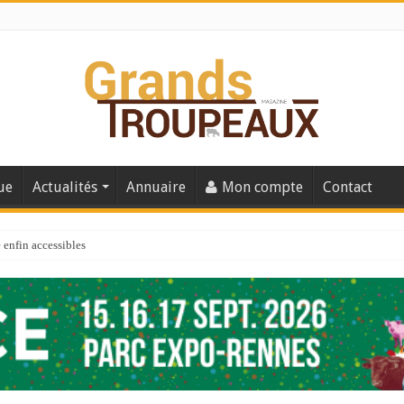
ue
Actualités
Annuaire
Mon compte
Contact
enfin accessibles
e du Big Data ?
er numéro de 2025
 110
 la santé de vos veaux !
 91