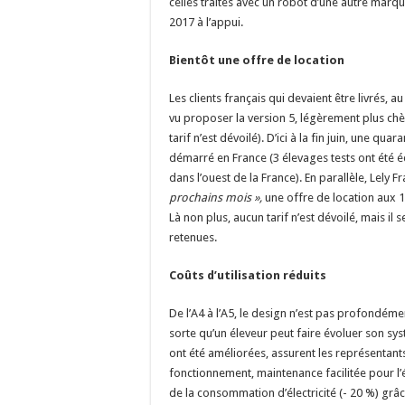
celles traites avec un robot d’une autre marqu
2017 à l’appui.
Bientôt une offre de location
Les clients français qui devaient être livrés, a
vu proposer la version 5, légèrement plus ch
tarif n’est dévoilé). D’ici à la fin juin, une qua
démarré en France (3 élevages tests ont été é
dans l’ouest de la France). En parallèle, Lely F
prochains mois »,
une offre de location aux 1 
Là non plus, aucun tarif n’est dévoilé, mais il
retenues.
Coûts d’utilisation réduits
De l’A4 à l’A5, le design n’est pas profondé
sorte qu’un éleveur peut faire évoluer son sy
ont été améliorées, assurent les représentants
fonctionnement, maintenance facilitée pour l’
de la consommation d’électricité (- 20 %) grâ