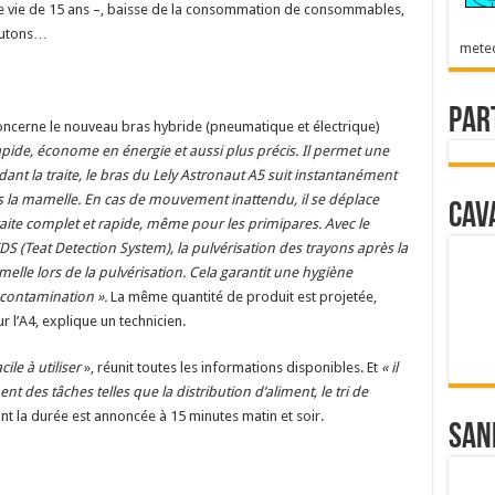
de vie de 15 ans –, baisse de la consommation de consommables,
outons…
mete
Par
concerne le nouveau bras hybride (pneumatique et électrique)
apide, économe en énergie et aussi plus précis. Il permet une
dant la traite, le bras du Lely Astronaut A5 suit instantanément
 la mamelle. En cas de mouvement inattendu, il se déplace
Cav
aite complet et rapide, même pour les primipares. Avec le
 (Teat Detection System), la pulvérisation des trayons après la
melle lors de la pulvérisation. Cela garantit une hygiène
e contamination ».
La même quantité de produit est projetée,
ur l’A4, explique un technicien.
acile à utiliser
», réunit toutes les informations disponibles. Et
« il
ent des tâches telles que la distribution d’aliment, le tri de
ont la durée est annoncée à 15 minutes matin et soir.
San