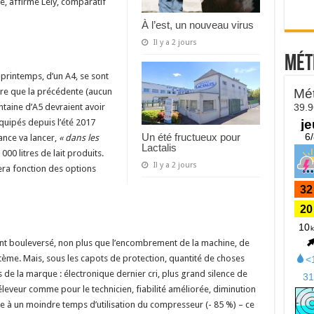
e, affirme Lely, comparatif
À l’est, un nouveau virus
Il y a 2 jours
Mét
u printemps, d’un A4, se sont
ère que la précédente (aucun
rantaine d’A5 devraient avoir
quipés depuis l’été 2017
Un été fructueux pour
rance va lancer,
« dans les
Lactalis
000 litres de lait produits.
Il y a 2 jours
 sera fonction des options
ment bouleversé, non plus que l’encombrement de la machine, de
stème. Mais, sous les capots de protection, quantité de choses
 de la marque : électronique dernier cri, plus grand silence de
éleveur comme pour le technicien, fiabilité améliorée, diminution
ce à un moindre temps d’utilisation du compresseur (- 85 %) – ce