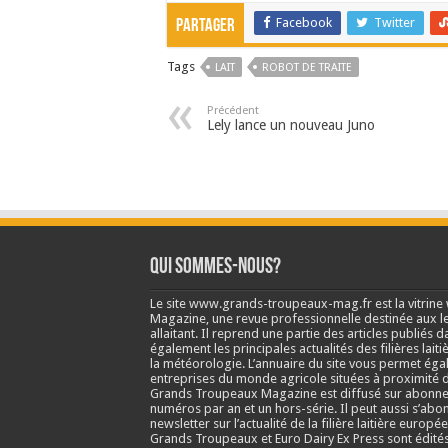
Facebook
Twitter
Partager
Tags
LAIT
ROBOT DE TRAITE
Précédent
Lely lance un nouveau Juno
Qui sommes-nous?
Le site www.grands-troupeaux-mag.fr est la vitrin
Magazine, une revue professionnelle destinée aux lea
allaitant. Il reprend une partie des articles publié
également les principales actualités des filières laitiè
la météorologie. L’annuaire du site vous permet éga
entreprises du monde agricole situées à proximité d
Grands Troupeaux Magazine est diffusé sur abonne
numéros par an et un hors-série. Il peut aussi s’abo
newsletter sur l’actualité de la filière laitière europé
Grands Troupeaux et Euro Dairy Ex Press sont édit