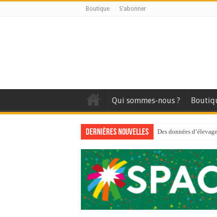
Boutique
S’abonner
Qui sommes-nous ?
Boutiq
Dernières nouvelles
Des données d’élevage 
Qui est à l’avant-gard
Au sommaire du premi
Au sommaire de GTM
Aidez-nous à améliorer
Au sommaire de GTM