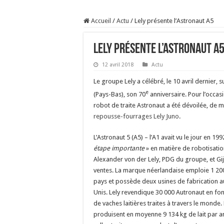
Sécheresse : les éleveu
Accueil
/
Actu
/
Lely présente l’Astronaut A5
À l’est, un nouveau vi
Un été fructueux pour 
Lely présente l’Astronaut A
Les canicules freinent l
12 avril 2018
Actu
Le groupe Lely a célébré, le 10 avril dernier,
e
(Pays-Bas), son 70
anniversaire. Pour l’occas
robot de traite Astronaut a été dévoilée, de
repousse-fourrages Lely Juno
.
L’Astronaut 5 (A5) – l’A1 avait vu le jour en 1
étape importante
» en matière de robotisation
Alexander von der Lely, PDG du groupe, et Gi
ventes. La marque néerlandaise emploie 1 20
pays et possède deux usines de fabrication a
Unis. Lely revendique 30 000 Autronaut en fon
de vaches laitières traites à travers le monde.
produisent en moyenne 9 134 kg de lait par a