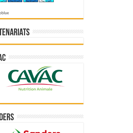
oblue
tenariats
ac
ders