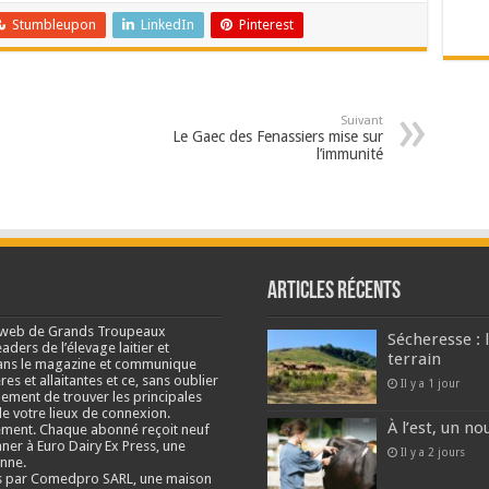
Stumbleupon
LinkedIn
Pinterest
Suivant
Le Gaec des Fenassiers mise sur
l’immunité
Articles récents
e web de Grands Troupeaux
Sécheresse : 
ders de l’élevage laitier et
terrain
s dans le magazine et communique
res et allaitantes et ce, sans oublier
Il y a 1 jour
lement de trouver les principales
e votre lieux de connexion.
À l’est, un no
ment. Chaque abonné reçoit neuf
nner à Euro Dairy Ex Press, une
Il y a 2 jours
enne.
és par Comedpro SARL, une maison