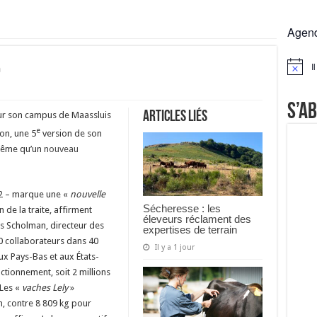
rs réclament des expertises de terrain
Agen
rus
Lactalis
5
I
Notice
a collecte laitière
S’a
Articles liés
 sur son campus de Maassluis
e
ion, une 5
version de son
 même qu’un
nouveau
992 – marque une «
nouvelle
Sécheresse : les
 de la traite, affirment
éleveurs réclament des
js Scholman, directeur des
expertises de terrain
0 collaborateurs dans 40
Il y a 1 jour
ux Pays-Bas et aux États-
ctionnement, soit 2 millions
 Les «
vaches Lely
»
n, contre 8 809 kg pour