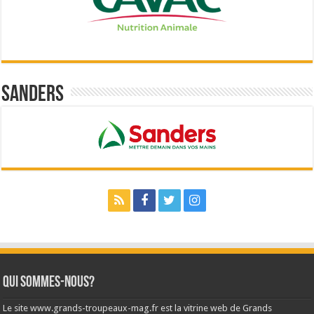
Sanders
Qui sommes-nous?
Le site www.grands-troupeaux-mag.fr est la vitrine web de Grands