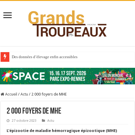
Des données d’élevage enfin accessibles
Qui est à l’avant-garde du Big Data ?
Au sommaire du premier numéro de 2025
Au sommaire de GTM 110
Accueil
/
Actu
/
2 000 foyers de MHE
Aidez-nous à améliorer la santé de vos veaux !
Au sommaire de GTM 91
2 000 foyers de MHE
Sécheresse : les éleveurs réclament des expertises de terrain
27 octobre 2023
Actu
À l’est, un nouveau virus
L’épizootie de maladie hémorragique épizootique (MHE)
Un été fructueux pour Lactalis