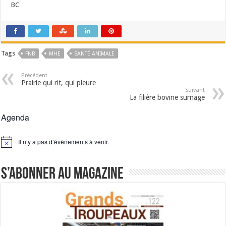
BC
Tags
FNB
MHE
SANTÉ ANIMALE
Précédent
Prairie qui rit, qui pleure
Suivant
La filière bovine surnage
Agenda
Il n’y a pas d’évènements à venir.
Notice
S’abonner au magazine