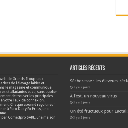
Articles récents
e web de Grands Troupeaux
Sécheresse : les éleveurs réc
ders de l’élevage laitier et
s dans le magazine et communique
Il y a 2 jours
res et allaitantes et ce, sans oublier
À l’est, un nouveau virus
lement de trouver les principales
e votre lieux de connexion.
Il y a 3 jours
ment. Chaque abonné reçoit neuf
nner à Euro Dairy Ex Press, une
Un été fructueux pour Lactali
enne.
és par Comedpro SARL, une maison
Il y a 3 jours