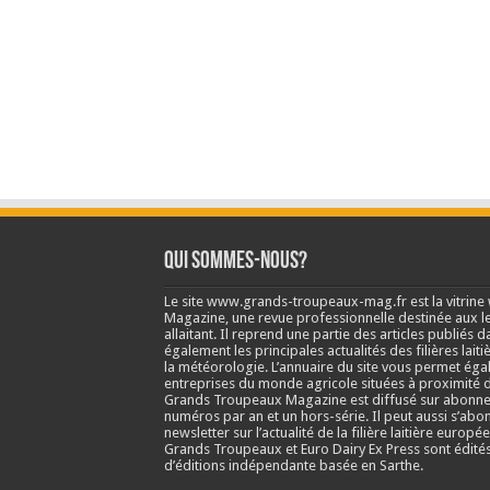
Qui sommes-nous?
Le site www.grands-troupeaux-mag.fr est la vitrin
Magazine, une revue professionnelle destinée aux lea
allaitant. Il reprend une partie des articles publié
également les principales actualités des filières laitiè
la météorologie. L’annuaire du site vous permet éga
entreprises du monde agricole situées à proximité d
Grands Troupeaux Magazine est diffusé sur abonne
numéros par an et un hors-série. Il peut aussi s’abo
newsletter sur l’actualité de la filière laitière europé
Grands Troupeaux et Euro Dairy Ex Press sont édit
d’éditions indépendante basée en Sarthe.