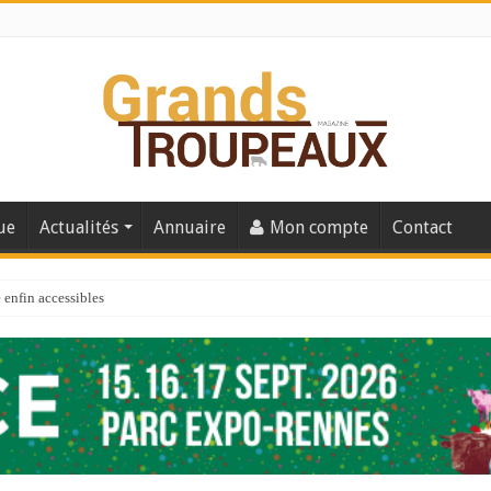
ue
Actualités
Annuaire
Mon compte
Contact
enfin accessibles
e du Big Data ?
er numéro de 2025
 110
 la santé de vos veaux !
 91