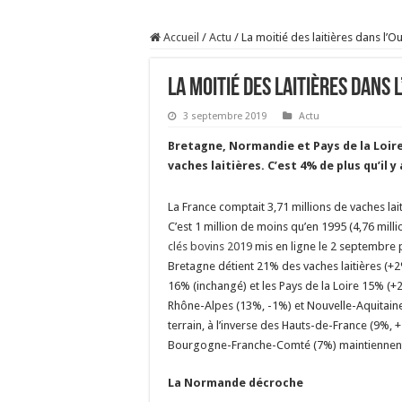
Sécheresse : les éleveu
Accueil
/
Actu
/
La moitié des laitières dans l’O
À l’est, un nouveau vi
Un été fructueux pour 
La moitié des laitières dans 
Les canicules freinent l
3 septembre 2019
Actu
Bretagne, Normandie et Pays de la Loir
vaches laitières. C’est 4% de plus qu’il y 
La France comptait 3,71 millions de vaches lai
C’est 1 million de moins qu’en 1995 (4,76 mill
clés bovins 2019
mis en ligne le 2 septembre pa
Bretagne détient 21% des vaches laitières (+
16% (inchangé) et les Pays de la Loire 15% (
Rhône-Alpes (13%, -1%) et Nouvelle-Aquitain
terrain, à l’inverse des Hauts-de-France (9%, 
Bourgogne-Franche-Comté (7%) maintiennent l
La Normande décroche