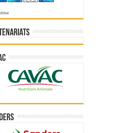
oblue
tenariats
ac
ders