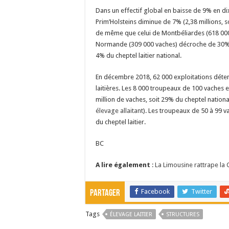
Dans un effectif global en baisse de 9% en di
Prim’Holsteins diminue de 7% (2,38 millions, so
de même que celui de Montbéliardes (618 000,
Normande (309 000 vaches) décroche de 30% 
4% du cheptel laitier national.
En décembre 2018, 62 000 exploitations déte
laitières. Les 8 000 troupeaux de 100 vaches e
million de vaches, soit 29% du cheptel national
élevage allaitant
). Les troupeaux de 50 à 99 v
du cheptel laitier.
BC
A lire également
:
La Limousine rattrape la 
Facebook
Twitter
Partager
Tags
ÉLEVAGE LAITIER
STRUCTURES