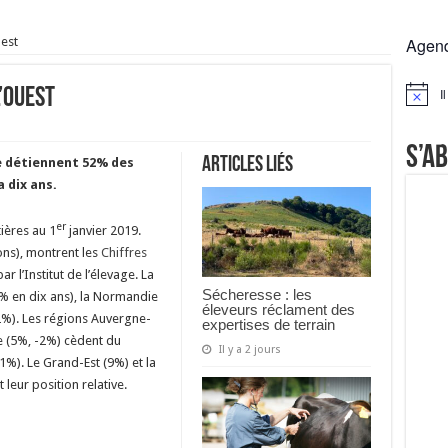
rs réclament des expertises de terrain
uest
Agen
rus
Lactalis
l’Ouest
I
Notice
a collecte laitière
S’a
Articles liés
e détiennent 52% des
a dix ans.
er
tières au 1
janvier 2019.
ions), montrent les
Chiffres
r l’Institut de l’élevage. La
Sécheresse : les
2% en dix ans), la Normandie
éleveurs réclament des
+2%). Les régions Auvergne-
expertises de terrain
e (5%, -2%) cèdent du
Il y a 2 jours
+1%). Le Grand-Est (9%) et la
eur position relative.