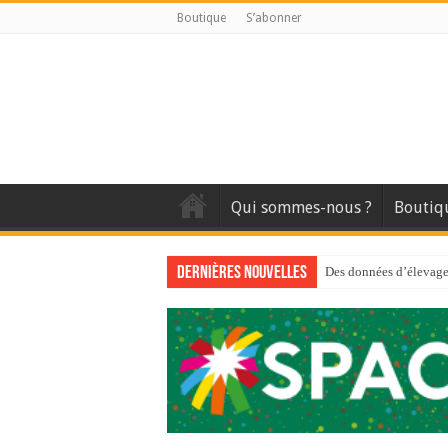
Boutique
S’abonner
Qui sommes-nous ?
Boutiq
Dernières nouvelles
Des données d’élevage 
Qui est à l’avant-gard
Au sommaire du premi
Au sommaire de GTM
Aidez-nous à améliorer
Au sommaire de GTM