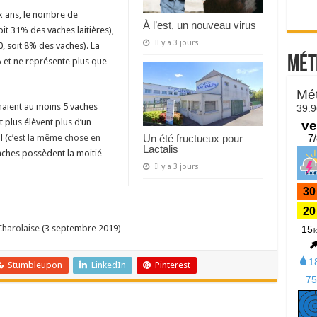
x ans, le nombre de
À l’est, un nouveau virus
it 31% des vaches laitières),
Il y a 3 jours
 soit 8% des vaches). La
Mét
et ne représente plus que
naient au moins 5 vaches
t plus élèvent plus d’un
Un été fructueux pour
 (
c’est la même chose en
Lactalis
aches possèdent la moitié
Il y a 3 jours
Charolaise
(3 septembre 2019)
Stumbleupon
LinkedIn
Pinterest