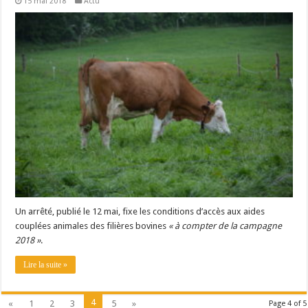
15 mai 2018
Actu
Un arrêté, publié le 12 mai, fixe les conditions d’accès aux aides
couplées animales des filières bovines
« à compter de la campagne
2018 »
.
Lire la suite »
4
«
1
2
3
5
»
Page 4 of 5