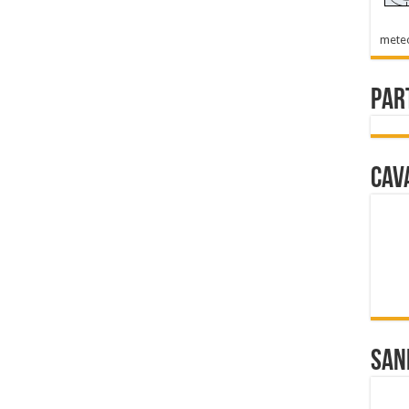
mete
Par
Cav
San