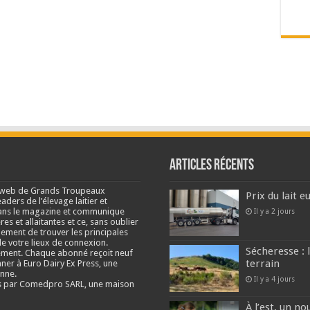
Articles récents
e web de Grands Troupeaux
Prix du lait 
ders de l’élevage laitier et
s dans le magazine et communique
Il y a 2 jours
res et allaitantes et ce, sans oublier
lement de trouver les principales
e votre lieux de connexion.
Sécheresse : 
ment. Chaque abonné reçoit neuf
terrain
nner à Euro Dairy Ex Press, une
enne.
Il y a 4 jours
és par Comedpro SARL, une maison
À l’est, un no