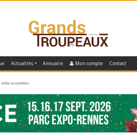
ue
Actualités
Annuaire
Mon compte
Contact
enfin accessibles
e du Big Data ?
er numéro de 2025
 110
 la santé de vos veaux !
 91