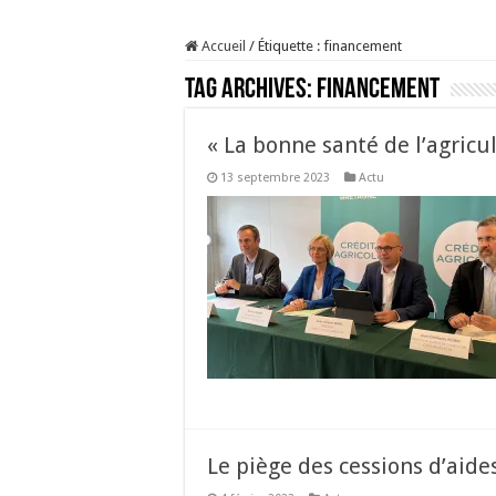
Prix du lait européen :
Accueil
/
Étiquette :
financement
Sécheresse : les éleveu
Tag Archives:
financement
À l’est, un nouveau vi
Un été fructueux pour 
« La bonne santé de l’agricu
13 septembre 2023
Actu
Le piège des cessions d’aide