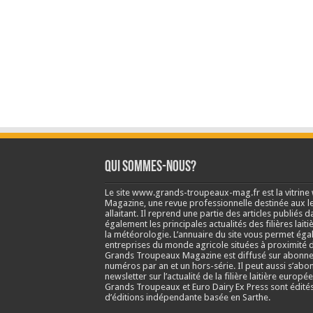
Qui sommes-nous?
Le site www.grands-troupeaux-mag.fr est la vitrin
Magazine, une revue professionnelle destinée aux lea
allaitant. Il reprend une partie des articles publié
également les principales actualités des filières laitiè
la météorologie. L’annuaire du site vous permet éga
entreprises du monde agricole situées à proximité d
Grands Troupeaux Magazine est diffusé sur abonne
numéros par an et un hors-série. Il peut aussi s’abo
newsletter sur l’actualité de la filière laitière europé
Grands Troupeaux et Euro Dairy Ex Press sont édit
d’éditions indépendante basée en Sarthe.