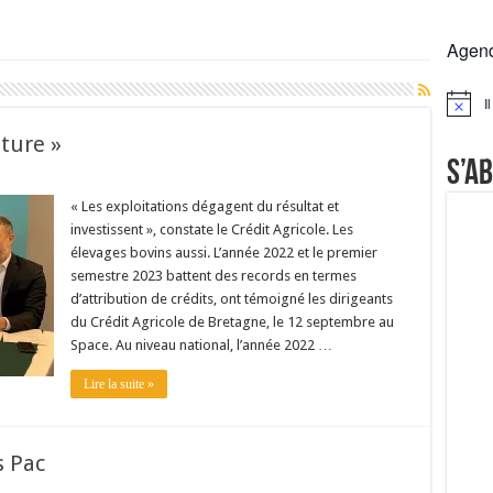
 la France résiste mieux
Agen
rs réclament des expertises de terrain
rus
I
Notice
Lactalis
lture »
S’a
« Les exploitations dégagent du résultat et
investissent », constate le Crédit Agricole. Les
élevages bovins aussi. L’année 2022 et le premier
semestre 2023 battent des records en termes
d’attribution de crédits, ont témoigné les dirigeants
du Crédit Agricole de Bretagne, le 12 septembre au
Space. Au niveau national, l’année 2022 …
Lire la suite »
s Pac