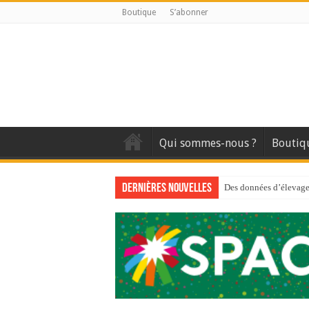
Boutique
S’abonner
Qui sommes-nous ?
Boutiq
Dernières nouvelles
Des données d’élevage 
Qui est à l’avant-gard
Au sommaire du premi
Au sommaire de GTM
Aidez-nous à améliorer
Au sommaire de GTM