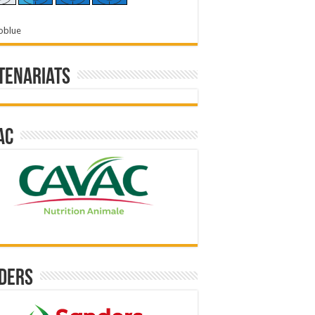
oblue
tenariats
ac
ders