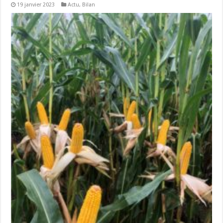
19 janvier 2023
Actu
,
Bilan
Un été fructueux pour Lactalis