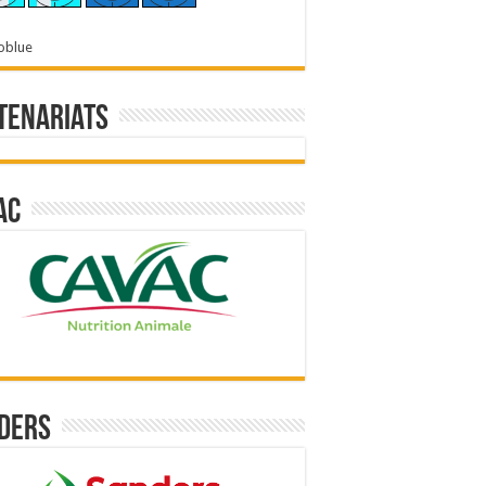
oblue
tenariats
ac
ders