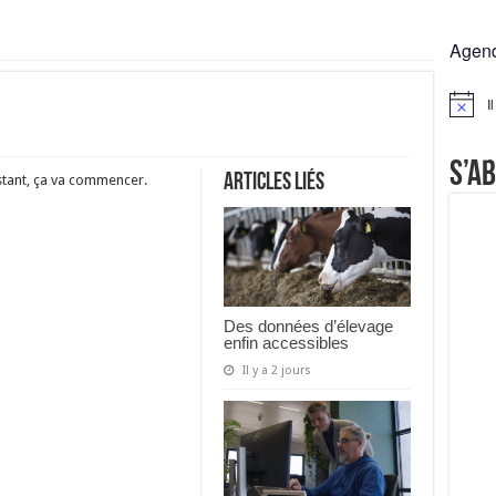
rs réclament des expertises de terrain
Agen
rus
Lactalis
I
Notice
a collecte laitière
S’a
Articles liés
stant, ça va commencer.
Des données d’élevage
enfin accessibles
Il y a 2 jours