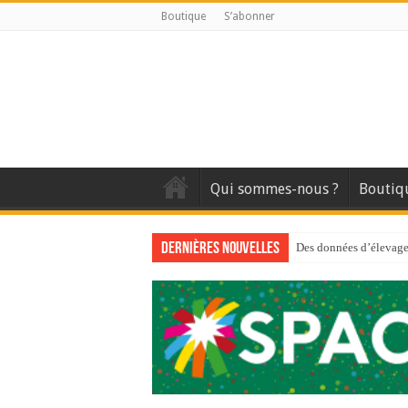
Boutique
S’abonner
Qui sommes-nous ?
Boutiq
Dernières nouvelles
Des données d’élevage 
Qui est à l’avant-gard
Au sommaire du premi
Au sommaire de GTM
Aidez-nous à améliorer
Au sommaire de GTM