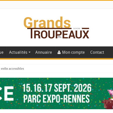
ue
Actualités
Annuaire
Mon compte
Contact
enfin accessibles
e du Big Data ?
er numéro de 2025
 110
 la santé de vos veaux !
 91