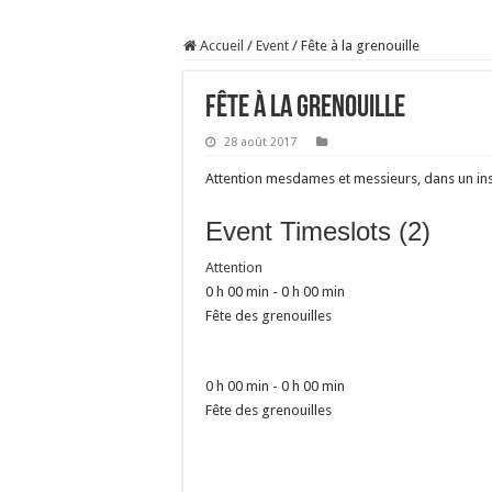
Sécheresse : les éleveu
Accueil
/
Event
/
Fête à la grenouille
À l’est, un nouveau vi
Un été fructueux pour 
Fête à la grenouille
Les canicules freinent l
28 août 2017
Attention mesdames et messieurs, dans un in
Event Timeslots (2)
Attention
0 h 00 min
-
0 h 00 min
Fête des grenouilles
0 h 00 min
-
0 h 00 min
Fête des grenouilles