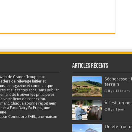
Articles récents
e web de Grands Troupeaux
Sécheresse : 
ders de l’élevage laitier et
terrain
s dans le magazine et communique
res et allaitantes et ce, sans oublier
Il y a 13 heures
lement de trouver les principales
e votre lieux de connexion.
À l’est, un no
ment. Chaque abonné reçoit neuf
nner à Euro Dairy Ex Press, une
Il y a 1 jour
enne.
és par Comedpro SARL, une maison
Un été fructu