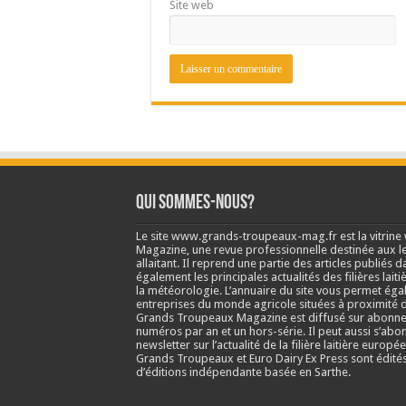
Site web
Qui sommes-nous?
Le site www.grands-troupeaux-mag.fr est la vitrin
Magazine, une revue professionnelle destinée aux lea
allaitant. Il reprend une partie des articles publié
également les principales actualités des filières laitiè
la météorologie. L’annuaire du site vous permet éga
entreprises du monde agricole situées à proximité d
Grands Troupeaux Magazine est diffusé sur abonne
numéros par an et un hors-série. Il peut aussi s’abo
newsletter sur l’actualité de la filière laitière europé
Grands Troupeaux et Euro Dairy Ex Press sont édit
d’éditions indépendante basée en Sarthe.