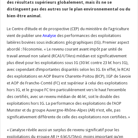
des résultats supérieurs globalement, mais ils ne se
Un été fructueux pour Lactalis
distinguent pas des autres sur le plan environnemental ou du
bien-être animal.
Le Centre d’étude et de prospective (CEP) du ministère de l’agriculture
vient de publier une
Analyse
des performances des exploitations
laitières bovines sous indications géographiques (IG). Premier aspect
abordé : l’économie. « Le revenu courant avant impôt par unité de
travail annuel non salarié (RCAI/UTAns) médian est significativement
plus élevé pour les exploitations sous IG (30 k€ contre 23 k€ hors IG),
avec cependant d’importantes disparités selon les IG. En effet, le RCAI
des exploitations en AOP Beurre Charente-Poitou (BCP), IGP de Savoie
et AOP de Franche-Comté (FC) est supérieur à celui des exploitations
hors IG, et le groupe FC tire particulièrement vers le haut l’ensemble
des certifiés, avec un revenu médian de 46 k€, soit le double des
exploitations hors IG. La performance des exploitations de l’AOP
Munster et du groupe Auvergne-Rhône-Alpes (AR) n’est, elle, pas
significativement différente de celle des exploitations non certifiées. »
« L’analyse révèle aussi un surplus de revenu significatif pour les
exploitations du groupe AR (+ 6 k€/UTAns), moins important qu’en