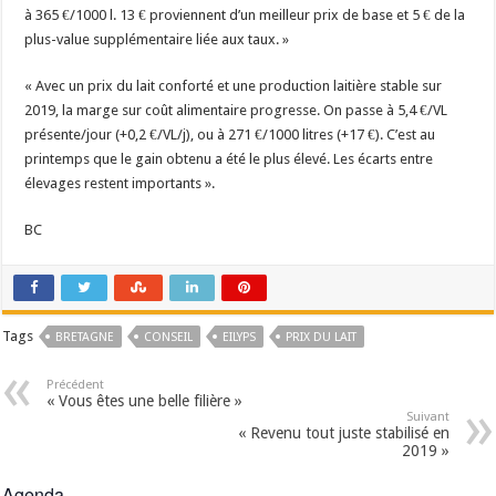
à 365 €/1000 l. 13 € proviennent d’un meilleur prix de base et 5 € de la
plus-value supplémentaire liée aux taux. »
« Avec un prix du lait conforté et une production laitière stable sur
2019, la marge sur coût alimentaire progresse. On passe à 5,4 €/VL
présente/jour (+0,2 €/VL/j), ou à 271 €/1000 litres (+17 €). C’est au
printemps que le gain obtenu a été le plus élevé. Les écarts entre
élevages restent importants ».
BC
Tags
BRETAGNE
CONSEIL
EILYPS
PRIX DU LAIT
Précédent
« Vous êtes une belle filière »
Suivant
« Revenu tout juste stabilisé en
2019 »
Agenda