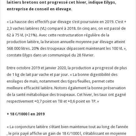
laitiers bretons ont progressé cet hiver, indique Eilyps,
Un été fructueux pour Lactalis
entreprise de conseil en élevage.
« La hausse des effectifs par élevage s’est poursuivie en 2019. C’est +
2,3 vaches laitières (VL) comparé à 2018. En cinq ans, on est passé de
62 à 75 VL (+21%). Avec cette restructuration régulière de la
production laitière, la livraison annuelle moyenne par élevage atteint
568 000 litres. 20% des troupeaux dépassent maintenant les 100 VL »,
constate Eilyps dans un communiqué du 28 février.
Entre octobre 2019 et janvier 2020, la production a progressé de plus
de 1 kg de lait par vache et par jour. « La bonne digestibilité des
ensilages de maïs, notamment des tiges/feuilles, permet cette
meilleure efficacité laitière. Notons également la bonne préservation
de la santé métabolique des troupeaux. Cet hiver, les taux ont gagné
respectivement +0,7 point en TB et +0,6 point en TP. »
+ 18 €/1000 l en 2019
« La conjoncture laitière s’étant bien maintenue tout au long de l’année
, le prix payé affiche un gain de 18 €/1000 l, s’établissant en moyenne