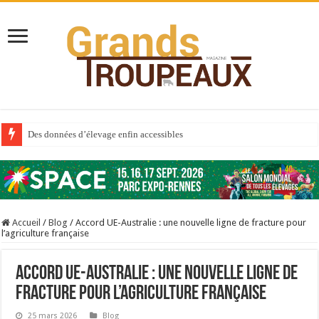
Des données d’élevage enfin accessibles
Qui est à l’avant-garde du Big Data ?
Au sommaire du premier numéro de 2025
Au sommaire de GTM 110
Accueil
/
Blog
/
Accord UE-Australie : une nouvelle ligne de fracture pour
Aidez-nous à améliorer la santé de vos veaux !
l’agriculture française
Au sommaire de GTM 91
Accord UE-Australie : une nouvelle ligne de
Prix du lait européen : la France résiste mieux
fracture pour l’agriculture française
Sécheresse : les éleveurs réclament des expertises de terrain
À l’est, un nouveau virus
25 mars 2026
Blog