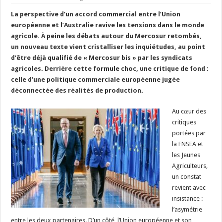
Un été fructueux pour Lactalis
La perspective d’un accord commercial entre l’Union
européenne et l’Australie ravive les tensions dans le monde
agricole. À peine les débats autour du Mercosur retombés,
un nouveau texte vient cristalliser les inquiétudes, au point
d’être déjà qualifié de « Mercosur bis » par les syndicats
agricoles. Derrière cette formule choc, une critique de fond :
celle d’une politique commerciale européenne jugée
déconnectée des réalités de production.
Au cœur des
critiques
portées par
la FNSEA et
les Jeunes
Agriculteurs,
un constat
revient avec
insistance :
l’asymétrie
entre les deux partenaires. D’un côté, l’Union européenne et son