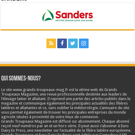
Qui sommes-nous?
Le site www.grands-troupeaux-mag.fr est la vitrine web de Grands
Troupeaux Magazine, une revue professionnelle destinée aux leaders de
l’élevage laitier et allaitant. Il reprend une partie des articles publiés dans le
magazine et communique également les principales actualités des filières
laitières et allaitantes et ce, sans oublier la météorologie. L’annuaire du site
vous permet également de trouver les principales entreprises du monde
agricole situées à proximité de votre lieux de connexion.
Grands Troupeaux Magazine est diffusé sur abonnement. Chaque abonné
reçoit neuf numéros par an et un hors-série. Il peut aussi s’abonner à Euro
Dairy Ex Press, une newsletter sur l’actualité de la filière laitière européenne.
Grands Troupeaux et Euro Dairy Ex Press sont édités par Comedpro SARL,